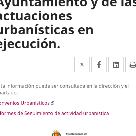
Ayuntamiento y de la
actuaciones
urbanísticas en
ejecución.
Twitter
Enlace
Facebook
Enlace
Link
Enla
a
a
a
una
una
una
escripción
sta información puede ser consultada en la dirección y el
aplicación
aplicación
aplic
partado:
externa.
externa.
exte
Enlace
onvenios Urbanísticos
a
nformes de Seguimiento de actividad urbanística
una
aplicación
externa.