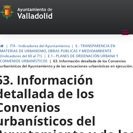
Transparencia
Saltar al contenido
Menu
Tog
navegación
nav
Transparencia
Inicio
ITA - Indicadores del Ayuntamiento
E.- TRANSPARENCIA EN
MATERIAS DE URBANISMO, OBRAS PUBLICAS Y MEDIOAMBIENTE
(Indicadores del 60 al 71)
E.1.- PLANES DE ORDENACIÓN URBANA Y
CONVENIOS URBANÍSTICOS
63. Información detallada de los Convenios
urbanísticos del Ayuntamiento y de las actuaciones urbanísticas en ejecución.
63. Información
detallada de los
Convenios
urbanísticos del