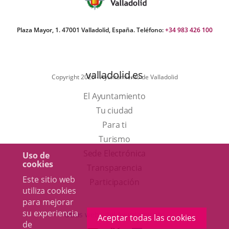
Plaza Mayor, 1. 47001 Valladolid, España. Teléfono:
+34 983 426 100
valladolid.es
Copyright 2025 - Ayuntamiento de Valladolid
El Ayuntamiento
Tu ciudad
Para ti
Este
Turismo
enlace
Enlace
Sede Electrónica
Uso de
cookies
se
a
Transparencia
Este sitio web
abrirá
una
Participación
utiliza cookies
en
aplicación
para mejorar
una
externa.
su experiencia
Otras webs del Ayuntamiento
Aceptar todas las cookies
de
ventana