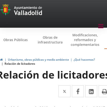
Transparencia
Saltar al contenido
Menu
Tog
navegación
nav
Modificaciones,
Transparencia
Obras de
Obras Públicas
reformados y
infraestructura
complementarios
Inicio
Urbanismo, obras públicas y medio ambiente
¿Qué hacemos?
Relación de licitadores
Relación de licitadore
Twitter
Enlace
Facebook
Enlace
Link
Enla
a
a
a
una
una
una