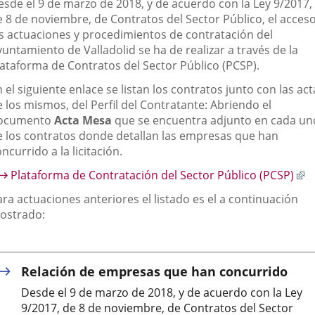
escripción
esde el 9 de marzo de 2018, y de acuerdo con la Ley 9/2017,
aplicación
aplicación
aplic
e 8 de noviembre, de Contratos del Sector Público, el acceso
as actuaciones y procedimientos de contratación del
externa.
externa.
exte
untamiento de Valladolid se ha de realizar a través de la
lataforma de Contratos del Sector Público (PCSP).
 el siguiente enlace se listan los contratos junto con las act
 los mismos, del Perfil del Contratante: Abriendo el
ocumento
Acta Mesa
que se encuentra adjunto en cada un
e los contratos donde detallan las empresas que han
ncurrido a la licitación.
E
Plataforma de Contratación del Sector Público (PCSP)
a
ra actuaciones anteriores el listado es el a continuación
u
ostrado:
a
e
Relación de empresas que han concurrido
Desde el 9 de marzo de 2018, y de acuerdo con la Ley
9/2017, de 8 de noviembre, de Contratos del Sector