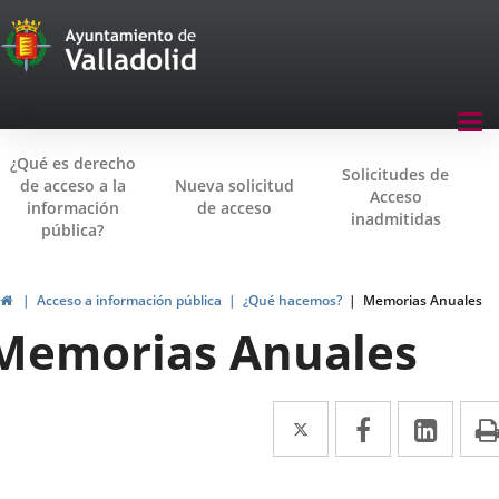
Transparencia
Saltar al contenido
Menu
Tog
navegación
nav
¿Qué es derecho
Transparencia
Solicitudes de
de acceso a la
Nueva solicitud
Acceso
información
de acceso
inadmitidas
pública?
Inicio
Acceso a información pública
¿Qué hacemos?
Memorias Anuales
Memorias Anuales
Twitter
Enlace
Facebook
Enlace
Link
Enla
a
a
a
una
una
una