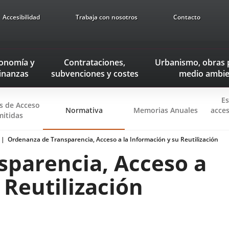
Accesibilidad
Trabaja con nosotros
Contacto
onomía
y
Contrataciones,
Urbanismo, obras 
inanzas
subvenciones
y costes
medio ambie
Es
es de Acceso
Normativa
Memorias Anuales
acces
mitidas
Ordenanza de Transparencia, Acceso a la Información y su Reutilización
parencia, Acceso a
 Reutilización