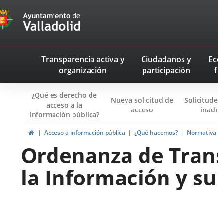
Transparencia
Saltar al contenido
Menu
Transparencia activa
y
Ciudadanos
y
Ec
navegación
organización
participación
f
Transparencia
¿Qué es derecho de
Nueva solicitud de
Solicitud
acceso a la
acceso
inad
información pública?
Inicio
Acceso a información pública
¿Qué hacemos?
Normativa
Ordenanza de Trans
la Información y su