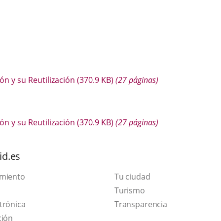
n y su Reutilización
(370.9
KB
)
(27 páginas)
n y su Reutilización
(370.9
KB
)
(27 páginas)
id.es
amiento
Tu ciudad
Este
Turismo
Enlace
enlace
trónica
Transparencia
a
se
ción