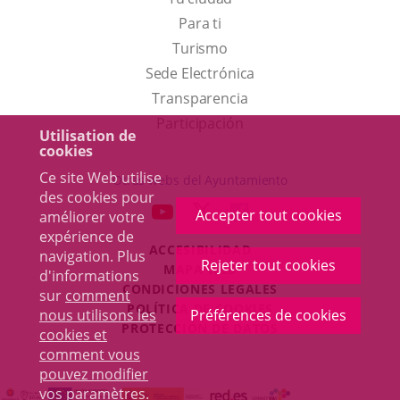
Para ti
Este
Turismo
enlace
Enlace
Sede Electrónica
se
a
Transparencia
abrirá
una
Participación
Utilisation de
en
aplicación
cookies
una
externa.
Ce site Web utilise
Otras webs del Ayuntamiento
des cookies pour
ventana
aderSocial
ENLACE
ENLACE
ENLACE
Accepter tout cookies
améliorer votre
nueva.
A
A
A
expérience de
ACCESIBILIDAD
UNA
UNA
UNA
navigation. Plus
Rejeter tout cookies
MAPA WEB
d'informations
APLICACIÓN
APLICACIÓN
APLICACIÓN
r
CONDICIONES LEGALES
sur
comment
EXTERNA.
EXTERNA.
EXTERNA.
POLÍTICA DE COOKIES
nous utilisons les
Préférences de cookies
PROTECCIÓN DE DATOS
cookies et
comment vous
pouvez modifier
vos paramètres
.