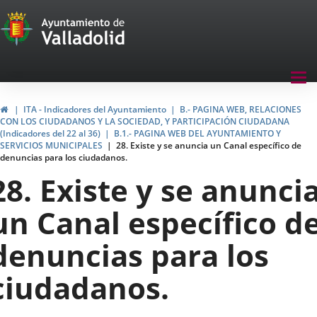
Transparencia
Saltar al contenido
Menu
Tog
navegación
nav
Transparencia
Inicio
ITA - Indicadores del Ayuntamiento
B.- PAGINA WEB, RELACIONES
CON LOS CIUDADANOS Y LA SOCIEDAD, Y PARTICIPACIÓN CIUDADANA
(Indicadores del 22 al 36)
B.1.- PAGINA WEB DEL AYUNTAMIENTO Y
SERVICIOS MUNICIPALES
28. Existe y se anuncia un Canal específico de
denuncias para los ciudadanos.
28. Existe y se anunci
un Canal específico d
denuncias para los
ciudadanos.