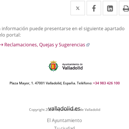
Twitter
Enlace
Facebook
Enlace
Link
Enla
a
a
a
una
una
una
escripción
a información puede presentarse en el siguiente apartado
aplicación
aplicación
aplic
lo portal:
externa.
externa.
exte
Enlace
Reclamaciones, Quejas y Sugerencias
a
una
aplicación
externa.
Plaza Mayor, 1. 47001 Valladolid, España. Teléfono:
+34 983 426 100
valladolid.es
Copyright 2025 - Ayuntamiento de Valladolid
El Ayuntamiento
Tu ciudad