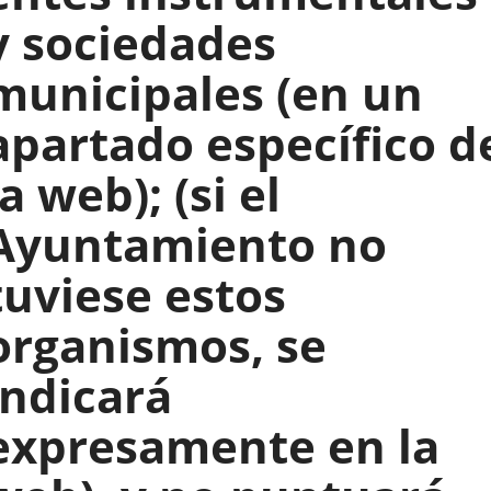
y sociedades
municipales (en un
apartado específico d
la web); (si el
Ayuntamiento no
tuviese estos
organismos, se
indicará
expresamente en la