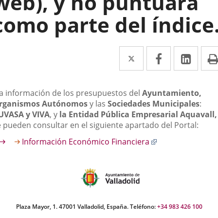
web), y no puntuará
como parte del índice
Twitter
Enlace
Facebook
Enlace
Link
Enla
a
a
a
una
una
una
escripción
La información de los presupuestos del
Ayuntamiento,
aplicación
aplicación
aplic
rganismos Autónomos
y las
Sociedades Municipales
:
UVASA y VIVA
, y
la Entidad Pública Empresarial Aquavall,
externa.
externa.
exte
e pueden consultar en el siguiente apartado del Portal:
Enlace
Información Económico Financiera
a
una
aplicación
externa.
Plaza Mayor, 1. 47001 Valladolid, España. Teléfono:
+34 983 426 100