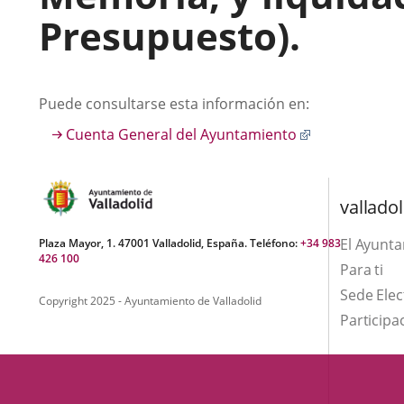
Presupuesto).
Descripción
Puede consultarse esta información en:
Enlace
Cuenta General del Ayuntamiento
a
una
aplicación
valladol
externa.
El Ayunt
Plaza Mayor, 1. 47001 Valladolid, España. Teléfono:
+34 983
426 100
Para ti
Sede Elec
Copyright 2025 - Ayuntamiento de Valladolid
Participa