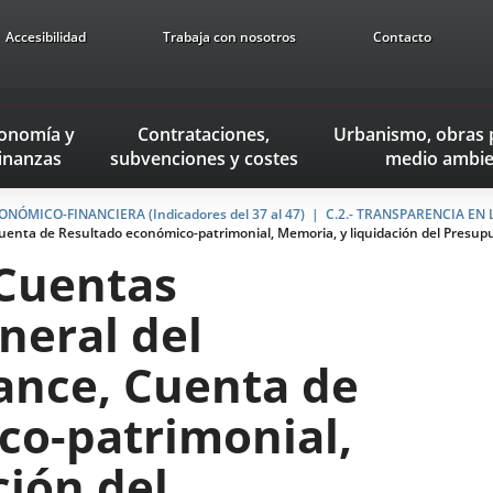
Accesibilidad
Trabaja con nosotros
Contacto
onomía
y
Contrataciones,
Urbanismo, obras 
inanzas
subvenciones
y costes
medio ambie
NÓMICO-FINANCIERA (Indicadores del 37 al 47)
C.2.- TRANSPARENCIA EN
enta de Resultado económico-patrimonial, Memoria, y liquidación del Presupu
 Cuentas
neral del
ance, Cuenta de
co-patrimonial,
ción del