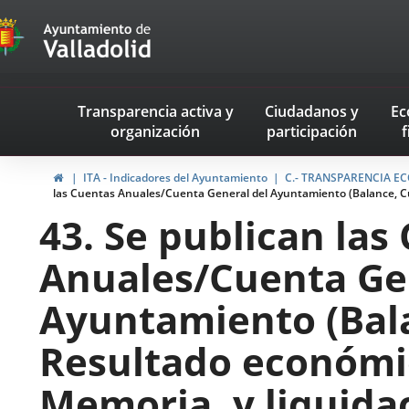
Transparencia
Saltar al contenido
Menu
Transparencia activa
y
Ciudadanos
y
Ec
navegación
organización
participación
f
Transparencia
Inicio
ITA - Indicadores del Ayuntamiento
C.- TRANSPARENCIA ECO
las Cuentas Anuales/Cuenta General del Ayuntamiento (Balance, Cu
43. Se publican las
Anuales/Cuenta Ge
Ayuntamiento (Bal
Resultado económi
Memoria, y liquida