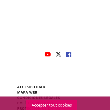
avaHeaderSocial
ENLACE
ENLACE
ENLACE
A
A
A
UNA
UNA
UNA
APLICACIÓN
APLICACIÓN
APLICACIÓN
EXTERNA.
EXTERNA.
EXTERNA.
Menú
ACCESIBILIDAD
Legal
MAPA WEB
Footer
CONDICIONES LEGALES
POLÍTICA DE COOKIES
Accepter tout cookies
PROTECCIÓN DE DATOS