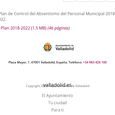
a
a
a
una
una
una
escripción
 Plan de Control del Absentismo del Personal Municipal 2018
aplicación
aplicación
aplic
022.
externa.
externa.
exte
Plan 2018-2022
(1.5
MB
)
(46 páginas)
Plaza Mayor, 1. 47001 Valladolid, España. Teléfono:
+34 983 426 100
valladolid.es
Copyright 2025 - Ayuntamiento de Valladolid
El Ayuntamiento
Tu ciudad
Para ti