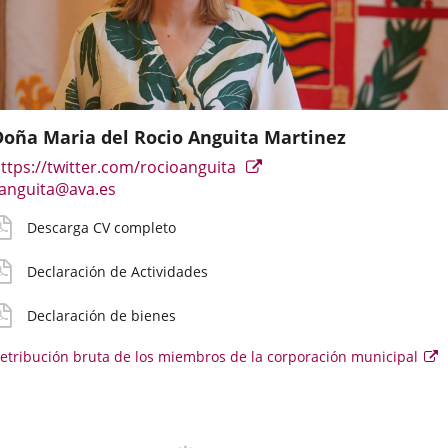
Doña Maria del Rocio Anguita Martinez
atos
mail
V
eclaración
eclaración
etribución
Enlace
ttps://twitter.com/rocioanguita
iográficos
e
etallado
ctividades
ienes
ruta
Enlace
a
anguita@ava.es
ontacto
a
una
urriculares
irecto
Descarga CV completo
una
aplicación
el
oncejal
aplicación
externa.
Declaración de Actividades
externa.
Declaración de bienes
etribución bruta de los miembros de la corporación municipal
E
e
se
ab
e
u
v