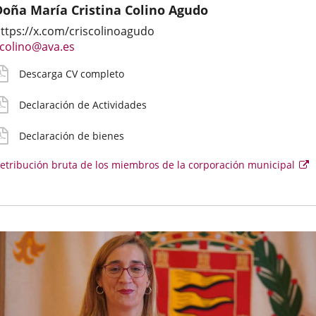
Doña María Cristina Colino Agudo
atos
mail
V
eclaración
eclaración
etribución
ttps://x.com/criscolinoagudo
iográficos
e
etallado
ctividades
ienes
ruta
Enlace
colino@ava.es
ontacto
a
urriculares
irecto
Descarga CV completo
una
el
oncejal
aplicación
Declaración de Actividades
externa.
Declaración de bienes
etribución bruta de los miembros de la corporación municipal
E
e
se
ab
e
u
v
e