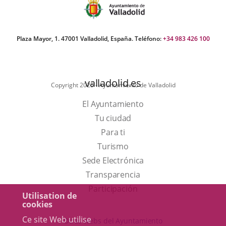
e
Plaza Mayor, 1. 47001 Valladolid, España. Teléfono:
+34 983 426 100
valladolid.es
Copyright 2025 - Ayuntamiento de Valladolid
El Ayuntamiento
Tu ciudad
Para ti
Este
Turismo
enlace
Enlace
Sede Electrónica
se
a
Transparencia
abrirá
una
Participación
Utilisation de
en
aplicación
cookies
una
externa.
Ce site Web utilise
Otras webs del Ayuntamiento