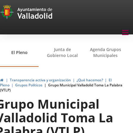
Transparencia
Saltar al contenido
Menu
Tog
navegación
nav
Transparencia
Junta de
Agenda Grupos
El Pleno
Gobierno Local
Municipales
Inicio
Transparencia activa y organización
¿Qué hacemos?
El
Pleno
Grupos Políticos
Grupo Municipal Valladolid Toma La Palabra
(VTLP)
Grupo Municipal
Valladolid Toma La
Palabra (VTLP)