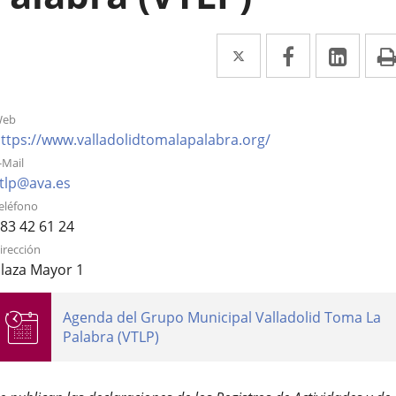
Twitter
Enlace
Facebook
Enlace
Link
Enla
a
a
a
una
una
una
eb
aplicación
aplicación
aplic
Enlace
ttps://www.valladolidtomalapalabra.org/
a
externa.
externa.
exte
-Mail
una
Enlace
tlp@ava.es
aplicación
a
eléfono
externa.
una
83 42 61 24
aplicación
irección
externa.
laza Mayor 1
genda
Agenda del Grupo Municipal Valladolid Toma La
e
Palabra (VTLP)
ctividades