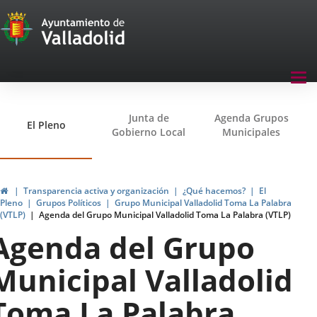
Transparencia
Saltar al contenido
Menu
Tog
navegación
nav
Transparencia
Junta de
Agenda Grupos
El Pleno
Gobierno Local
Municipales
Inicio
Transparencia activa y organización
¿Qué hacemos?
El
Pleno
Grupos Políticos
Grupo Municipal Valladolid Toma La Palabra
(VTLP)
Agenda del Grupo Municipal Valladolid Toma La Palabra (VTLP)
Agenda del Grupo
Municipal Valladolid
Toma La Palabra