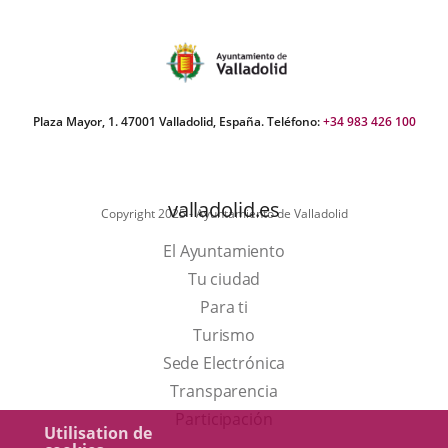
a
una
aplicación
externa.
Plaza Mayor, 1. 47001 Valladolid, España. Teléfono:
+34 983 426 100
valladolid.es
Copyright 2025 - Ayuntamiento de Valladolid
El Ayuntamiento
Tu ciudad
Para ti
Este
Turismo
enlace
Enlace
Sede Electrónica
se
a
Transparencia
abrirá
una
Participación
Utilisation de
en
aplicación