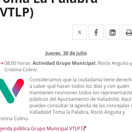
(VTLP)
Twitter
Enlace
Facebook
Enlace
Link
Enla
a
a
a
una
una
una
escripción
Jueves, 30 de julio
aplicación
aplicación
aplic
08:00 horas.
Actividad Grupo Municipal.
Rocío Anguita 
externa.
externa.
exte
Cristina Colino.
Consideramos que la ciudadanía tiene derech
a saber qué hacen todos los días y con quién
mantienen reuniones todos los representant
públicos del Ayuntamiento de Valladolid. Aquí
puedes consultar la agenda de las concejalas 
Valladolid Toma la Palabra, Rocío Anguita y
istina Colino.
Enlace
genda pública Grupo Municipal VTLP