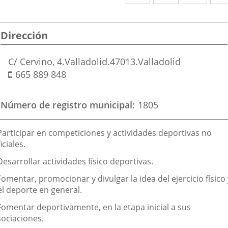
a
a
a
una
una
una
Dirección
aplicación
aplicación
aplic
externa.
externa.
exte
Postal
C/ Cervino, 4.
Valladolid.
47013.
Valladolid
address
Mobile
665 889 848
Número de registro municipal
1805
inalidad
 Participar en competiciones y actividades deportivas no
e
iciales.
a
Desarrollar actividades físico deportivas.
sociación
Fomentar, promocionar y divulgar la idea del ejercicio físico 
el deporte en general.
Fomentar deportivamente, en la etapa inicial a sus
sociaciones.