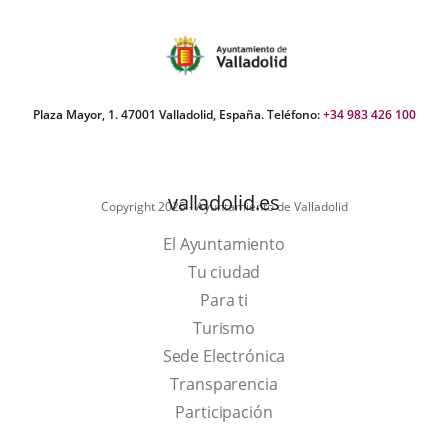
Plaza Mayor, 1. 47001 Valladolid, España. Teléfono:
+34 983 426 100
valladolid.es
Copyright 2025 - Ayuntamiento de Valladolid
El Ayuntamiento
Tu ciudad
Para ti
This
Turismo
link
Link
Sede Electrónica
will
to
Transparencia
open
external
Participación
in
application.