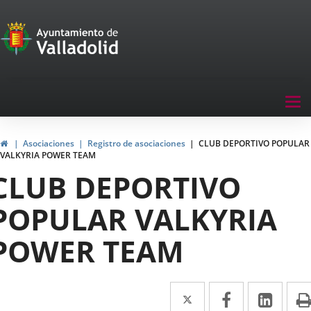
Portal
Jump to content
de
Participación
Menu
Tog
navegación
nav
Participación
Home
Asociaciones
Registro de asociaciones
CLUB DEPORTIVO POPULAR
VALKYRIA POWER TEAM
CLUB DEPORTIVO
POPULAR VALKYRIA
POWER TEAM
Twitter
Enlace
Facebook
Enlace
Link
Enla