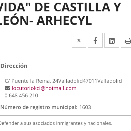
VIDA" DE CASTILLA Y
LEÓN- ARHECYL
Twitter
Enlace
Facebook
Enlace
Link
Enla
a
a
a
una
una
una
Dirección
aplicación
aplicación
aplic
externa.
externa.
exte
Dirección
C/ Puente la Reina, 24
Valladolid
47011
Valladolid
postal
Dirección
locutoriokci@hotmail.com
Móvil
de
648 456 210
correo
Número de registro municipal
1603
electrónico
inalidad
 Defender a sus asociados inmigrantes y nacionales.