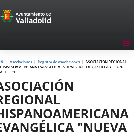
Portal
Saltar al contenido
de
Participación
Menu
Tog
navegación
nav
Participación
Inicio
Asociaciones
Registro de asociaciones
ASOCIACIÓN REGIONAL
HISPANOAMERICANA EVANGÉLICA "NUEVA VIDA" DE CASTILLA Y LEÓN-
ARHECYL
ASOCIACIÓN
REGIONAL
HISPANOAMERICANA
EVANGÉLICA "NUEVA