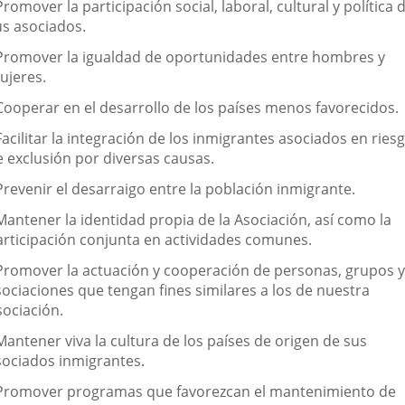
e
Promover la participación social, laboral, cultural y política 
a
us asociados.
sociación
 Promover la igualdad de oportunidades entre hombres y
ujeres.
 Cooperar en el desarrollo de los países menos favorecidos.
Facilitar la integración de los inmigrantes asociados en ries
e exclusión por diversas causas.
Prevenir el desarraigo entre la población inmigrante.
Mantener la identidad propia de la Asociación, así como la
articipación conjunta en actividades comunes.
 Promover la actuación y cooperación de personas, grupos y
sociaciones que tengan fines similares a los de nuestra
sociación.
Mantener viva la cultura de los países de origen de sus
sociados inmigrantes.
 Promover programas que favorezcan el mantenimiento de