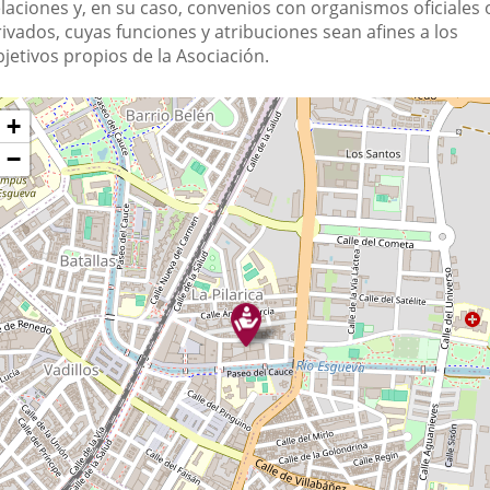
elaciones y, en su caso, convenios con organismos oficiales 
ivados, cuyas funciones y atribuciones sean afines a los
jetivos propios de la Asociación.
Dónde
ltar
+
apa
stamos?
−