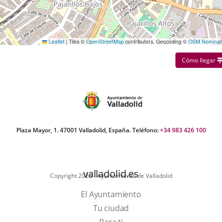
Leaflet
|
Tiles ©
OpenStreetMap
contributors. Geocoding ©
OSM Nominat
Cómo llegar
Plaza Mayor, 1. 47001 Valladolid, España. Teléfono:
+34 983 426 100
valladolid.es
Copyright 2025 - Ayuntamiento de Valladolid
El Ayuntamiento
Tu ciudad