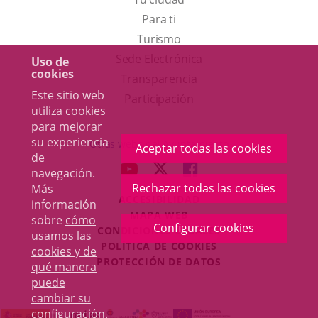
Para ti
Este
Turismo
enlace
Enlace
Sede Electrónica
Uso de
cookies
se
a
Transparencia
Este sitio web
abrirá
una
Participación
utiliza cookies
en
aplicación
para mejorar
una
externa.
su experiencia
Otras webs del Ayuntamiento
Aceptar todas las cookies
de
ventana
aderSocial
ENLACE
ENLACE
ENLACE
navegación.
nueva.
A
A
A
Rechazar todas las cookies
Más
ACCESIBILIDAD
UNA
UNA
UNA
información
MAPA WEB
sobre
cómo
APLICACIÓN
APLICACIÓN
APLICACIÓN
Configurar cookies
r
CONDICIONES LEGALES
usamos las
EXTERNA.
EXTERNA.
EXTERNA.
POLÍTICA DE COOKIES
cookies y de
PROTECCIÓN DE DATOS
qué manera
puede
cambiar su
configuración
.