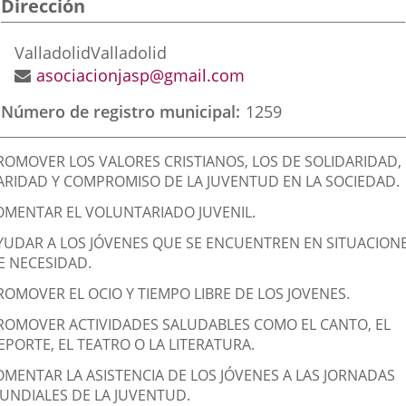
Dirección
aplicación
aplicación
aplic
externa.
externa.
exte
Dirección
Valladolid
Valladolid
postal
Dirección
asociacionjasp@gmail.com
de
Número de registro municipal
1259
correo
electrónico
inalidad
ROMOVER LOS VALORES CRISTIANOS, LOS DE SOLIDARIDAD,
e
ARIDAD Y COMPROMISO DE LA JUVENTUD EN LA SOCIEDAD.
a
OMENTAR EL VOLUNTARIADO JUVENIL.
sociación
YUDAR A LOS JÓVENES QUE SE ENCUENTREN EN SITUACION
E NECESIDAD.
ROMOVER EL OCIO Y TIEMPO LIBRE DE LOS JOVENES.
ROMOVER ACTIVIDADES SALUDABLES COMO EL CANTO, EL
EPORTE, EL TEATRO O LA LITERATURA.
OMENTAR LA ASISTENCIA DE LOS JÓVENES A LAS JORNADAS
UNDIALES DE LA JUVENTUD.