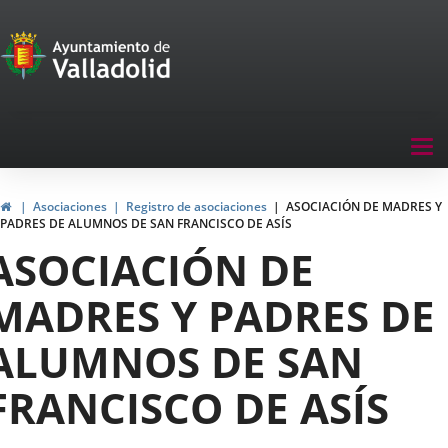
Portal
Saltar al contenido
de
Participación
Menu
Tog
navegación
nav
Participación
Inicio
Asociaciones
Registro de asociaciones
ASOCIACIÓN DE MADRES Y
PADRES DE ALUMNOS DE SAN FRANCISCO DE ASÍS
ASOCIACIÓN DE
MADRES Y PADRES DE
ALUMNOS DE SAN
FRANCISCO DE ASÍS