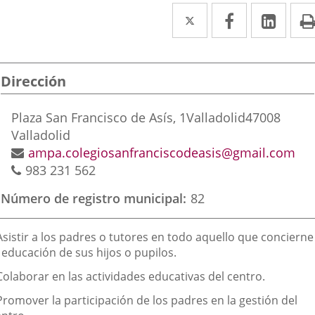
Twitter
Enlace
Facebook
Enlace
Link
Enla
a
a
a
una
una
una
Dirección
aplicación
aplicación
aplic
externa.
externa.
exte
Dirección
Plaza San Francisco de Asís, 1
Valladolid
47008
postal
Valladolid
Dirección
ampa.colegiosanfranciscodeasis@gmail.com
Teléfonos
de
983 231 562
correo
Número de registro municipal
82
electrónico
inalidad
Asistir a los padres o tutores en todo aquello que concierne
e
 educación de sus hijos o pupilos.
a
Colaborar en las actividades educativas del centro.
sociación
Promover la participación de los padres en la gestión del