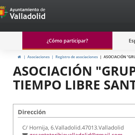
Portal
Jump to content
de
Participación
Menu
¿Cómo participar?
Es
navegación
Participación
Home
Asociaciones
Registro de asociaciones
ASOCIACIÓN "GR
ASOCIACIÓN "GRU
TIEMPO LIBRE SAN
Dirección
Postal
C/ Hornija, 6.
Valladolid.
47013.
Valladolid
address
Email