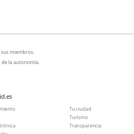
re sus miembros.
 de la autonomía.
id.es
amiento
Tu ciudad
This
Turismo
Link
link
trónica
Transparencia
to
will