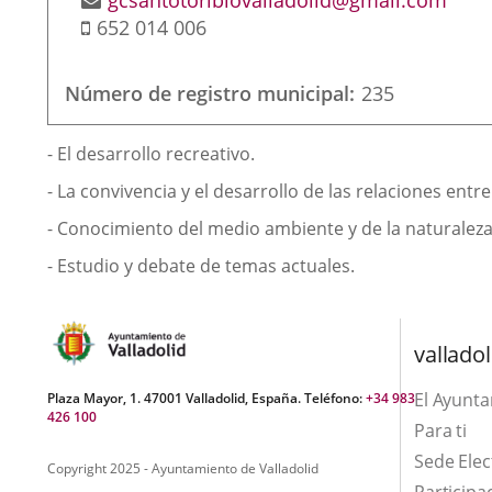
gcsantotoribiovalladolid@gmail.com
Mobile
652 014 006
Número de registro municipal
235
Finalidad
- El desarrollo recreativo.
de
- La convivencia y el desarrollo de las relaciones ent
la
- Conocimiento del medio ambiente y de la naturaleza
asociación
- Estudio y debate de temas actuales.
valladol
El Ayunt
Plaza Mayor, 1. 47001 Valladolid, España. Teléfono:
+34 983
426 100
Para ti
Sede Elec
Copyright 2025 - Ayuntamiento de Valladolid