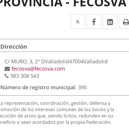
PROVINCIA - FECOSVA
Twitter
Enlace
Facebook
Enlace
Link
Enla
a
a
a
una
una
una
Dirección
aplicación
aplicación
aplic
externa.
externa.
exte
Dirección
C/ MURO, 3, 2º D
Valladolid
47004
Valladolid
postal
Dirección
fecosva@fecosva.com
Teléfonos
de
983 308 543
correo
Número de registro municipal
390
electrónico
inalidad
 La representación, coordinación, gestión, defensa y
e
romoción de los intereses comunes de los Socios y la
jecución de actos que, siendo lícitos, redunden en su
a
eneficio o sean acordados por la propia Federación.
sociación