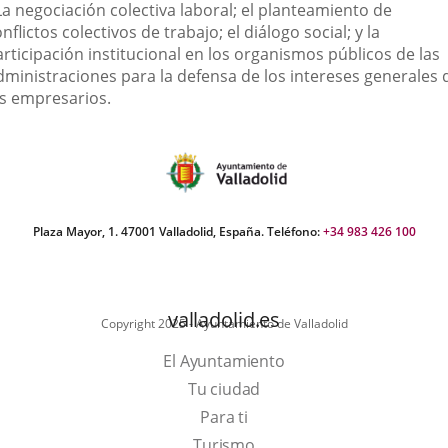
La negociación colectiva laboral; el planteamiento de
nflictos colectivos de trabajo; el diálogo social; y la
rticipación institucional en los organismos públicos de las
dministraciones para la defensa de los intereses generales 
os empresarios.
Plaza Mayor, 1. 47001 Valladolid, España. Teléfono:
+34 983 426 100
valladolid.es
Copyright 2025 - Ayuntamiento de Valladolid
El Ayuntamiento
Tu ciudad
Para ti
Este
Turismo