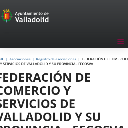
Portal
Saltar al contenido
de
Participación
Menu
Tog
navegación
nav
Participación
Inicio
Asociaciones
Registro de asociaciones
FEDERACIÓN DE COMERCIO
Y SERVICIOS DE VALLADOLID Y SU PROVINCIA - FECOSVA
FEDERACIÓN DE
COMERCIO Y
SERVICIOS DE
VALLADOLID Y SU