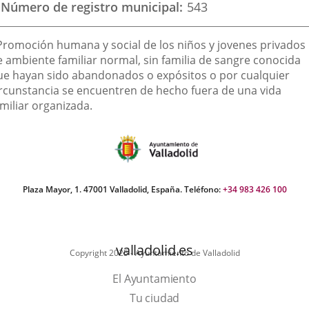
Número de registro municipal
543
inalidad
 Promoción humana y social de los niños y jovenes privados
e
e ambiente familiar normal, sin familia de sangre conocida
ue hayan sido abandonados o expósitos o por cualquier
a
ircunstancia se encuentren de hecho fuera de una vida
sociación
miliar organizada.
Plaza Mayor, 1. 47001 Valladolid, España. Teléfono:
+34 983 426 100
valladolid.es
Copyright 2025 - Ayuntamiento de Valladolid
El Ayuntamiento
Tu ciudad