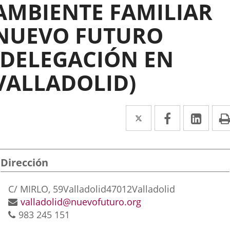
AMBIENTE FAMILIAR
NUEVO FUTURO
(DELEGACIÓN EN
VALLADOLID)
Twitter
Enlace
Facebook
Enlace
Link
Enla
a
a
a
una
una
una
Dirección
aplicación
aplicación
aplic
externa.
externa.
exte
Postal
C/ MIRLO, 59
Valladolid
47012
Valladolid
address
Email
valladolid@nuevofuturo.org
Phones
983 245 151