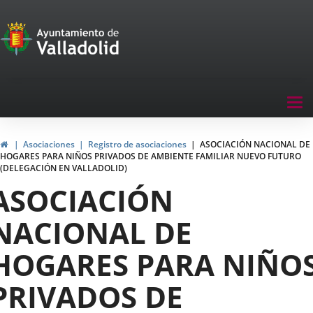
Portal
Jump to content
de
Participación
Menu
Tog
navegación
nav
Participación
Home
Asociaciones
Registro de asociaciones
ASOCIACIÓN NACIONAL DE
HOGARES PARA NIÑOS PRIVADOS DE AMBIENTE FAMILIAR NUEVO FUTURO
(DELEGACIÓN EN VALLADOLID)
ASOCIACIÓN
NACIONAL DE
HOGARES PARA NIÑO
PRIVADOS DE