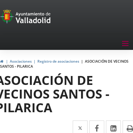
Portal
Saltar al contenido
de
Participación
Menu
Tog
navegación
nav
Participación
Inicio
Asociaciones
Registro de asociaciones
ASOCIACIÓN DE VECINOS
SANTOS - PILARICA
ASOCIACIÓN DE
VECINOS SANTOS -
PILARICA
Twitter
Enlace
Facebook
Enlace
Link
Enla