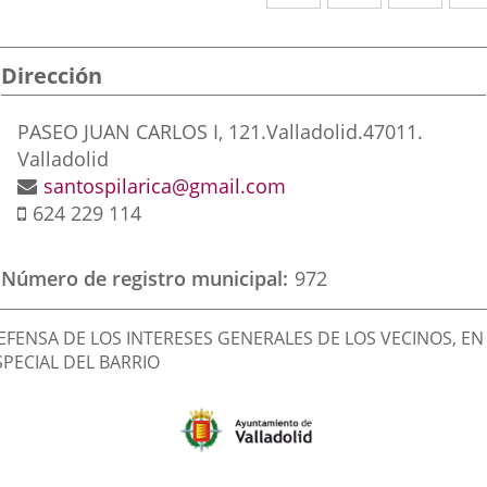
a
a
a
una
una
una
Dirección
aplicación
aplicación
aplic
externa.
externa.
exte
Adresse
PASEO JUAN CARLOS I, 121.
Valladolid.
47011.
postale
Valladolid
Adresse
santospilarica@gmail.com
Téléphone
de
624 229 114
portable
courrier
électronique
Número de registro municipal
972
inalidad
EFENSA DE LOS INTERESES GENERALES DE LOS VECINOS, EN
e
SPECIAL DEL BARRIO
a
sociación