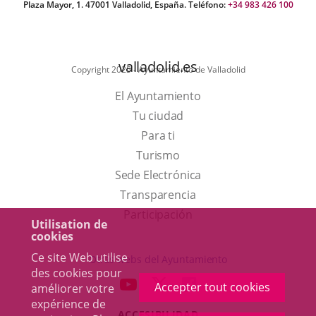
Plaza Mayor, 1. 47001 Valladolid, España. Teléfono:
+34 983 426 100
valladolid.es
Copyright 2025 - Ayuntamiento de Valladolid
El Ayuntamiento
Tu ciudad
Para ti
Este
Turismo
enlace
Enlace
Sede Electrónica
se
a
Transparencia
abrirá
una
Participación
Utilisation de
en
aplicación
cookies
una
externa.
Ce site Web utilise
Otras webs del Ayuntamiento
des cookies pour
ventana
aderSocial
ENLACE
ENLACE
ENLACE
Accepter tout cookies
améliorer votre
nueva.
A
A
A
expérience de
ACCESIBILIDAD