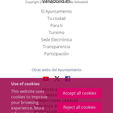
valladolid.es
Copyright 2025 - Ayuntamiento de Valladolid
El Ayuntamiento
Tu ciudad
Para ti
This
Turismo
link
Link
Sede Electrónica
will
to
Transparencia
open
external
Participación
in
application.
a
Otras webs del Ayuntamiento
pop-
aderSocial
LINK
LINK
LINK
up
Use of cookies
TO
TO
TO
window.
ACCESIBILIDAD
EXTERNAL
EXTERNAL
EXTERNAL
This website uses
Accept all cookies
MAPA WEB
cookies to improve
APPLICATION.
APPLICATION.
APPLICATION.
r
CONDICIONES LEGALES
your browsing
POLÍTICA DE COOKIES
Reject all cookies
experience. More
PROTECCIÓN DE DATOS