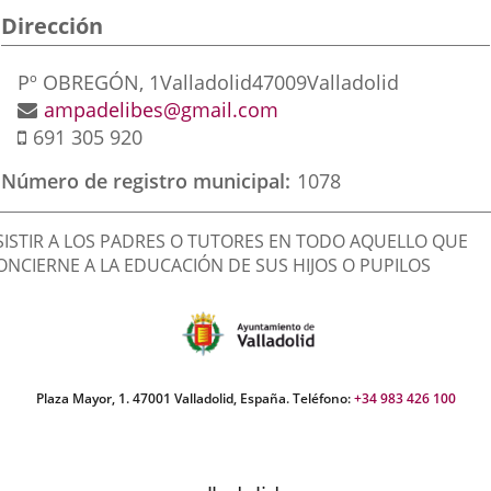
Dirección
aplicación
aplicación
aplic
externa.
externa.
exte
Postal
Pº OBREGÓN, 1
Valladolid
47009
Valladolid
address
Email
ampadelibes@gmail.com
Mobile
691 305 920
Número de registro municipal
1078
inalidad
SISTIR A LOS PADRES O TUTORES EN TODO AQUELLO QUE
e
ONCIERNE A LA EDUCACIÓN DE SUS HIJOS O PUPILOS
a
sociación
Plaza Mayor, 1. 47001 Valladolid, España. Teléfono:
+34 983 426 100