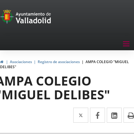
Portal
Jump to content
de
Participación
Menu
Tog
navegación
nav
Participación
Home
Asociaciones
Registro de asociaciones
AMPA COLEGIO "MIGUEL
DELIBES"
AMPA COLEGIO
"MIGUEL DELIBES"
Twitter
Enlace
Facebook
Enlace
Link
Enla
a
a
a
una
una
una