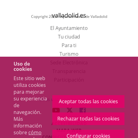
valladolid.es
Copyright 2025 - Ayuntamiento de Valladolid
El Ayuntamiento
Tu ciudad
Para ti
Este
Turismo
enlace
Enlace
Sede Electrónica
Uso de
cookies
se
a
Transparencia
Este sitio web
abrirá
una
Participación
utiliza cookies
en
aplicación
para mejorar
una
externa.
su experiencia
Otras webs del Ayuntamiento
Aceptar todas las cookies
de
ventana
aderSocial
ENLACE
ENLACE
ENLACE
navegación.
nueva.
A
A
A
Rechazar todas las cookies
Más
ACCESIBILIDAD
UNA
UNA
UNA
información
MAPA WEB
sobre
cómo
APLICACIÓN
APLICACIÓN
APLICACIÓN
Configurar cookies
r
CONDICIONES LEGALES