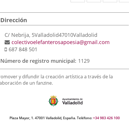
a
a
a
una
una
una
Dirección
aplicación
aplicación
aplic
externa.
externa.
exte
Dirección
C/ Nebrija, 5
Valladolid
47010
Valladolid
postal
Dirección
colectivoelefanterosapoesia@gmail.com
Móvil
de
687 848 501
correo
Número de registro municipal
1129
electrónico
inalidad
omover y difundir la creación artística a través de la
e
laboración de un fanzine.
a
sociación
Plaza Mayor, 1. 47001 Valladolid, España. Teléfono:
+34 983 426 100