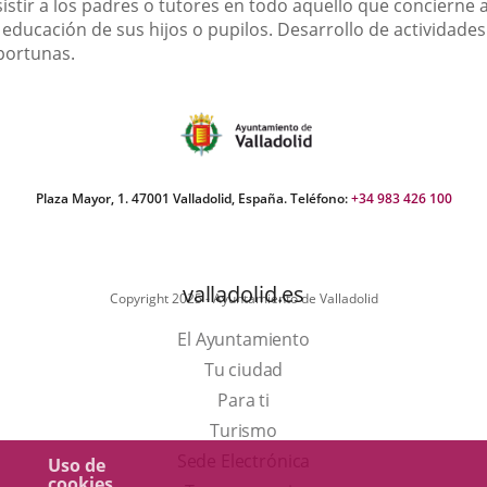
inalidad
istir a los padres o tutores en todo aquello que concierne 
e
 educación de sus hijos o pupilos. Desarrollo de actividades
portunas.
a
sociación
Plaza Mayor, 1. 47001 Valladolid, España. Teléfono:
+34 983 426 100
valladolid.es
Copyright 2025 - Ayuntamiento de Valladolid
El Ayuntamiento
Tu ciudad
Para ti
Este
Turismo
enlace
Enlace
Sede Electrónica
Uso de
cookies