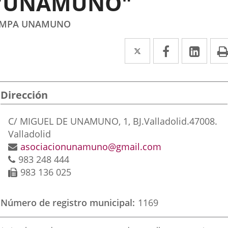
"UNAMUNO"
MPA UNAMUNO
Twitter
Enlace
Facebook
Enlace
Link
Enla
a
a
a
una
una
una
Dirección
aplicación
aplicación
aplic
externa.
externa.
exte
Dirección
C/ MIGUEL DE UNAMUNO, 1, BJ.
Valladolid.
47008.
postal
Valladolid
Dirección
asociacionunamuno@gmail.com
Teléfonos
de
983 248 444
correo
Fax
983 136 025
electrónico
Número de registro municipal
1169