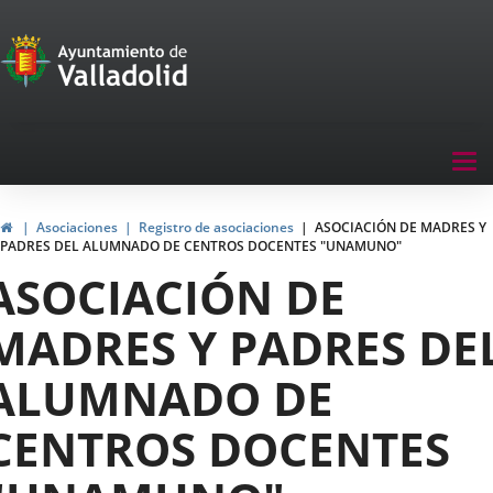
Portal
Saltar al contenido
de
Participación
Menu
Tog
navegación
nav
Participación
Inicio
Asociaciones
Registro de asociaciones
ASOCIACIÓN DE MADRES Y
PADRES DEL ALUMNADO DE CENTROS DOCENTES "UNAMUNO"
ASOCIACIÓN DE
MADRES Y PADRES DE
ALUMNADO DE
CENTROS DOCENTES