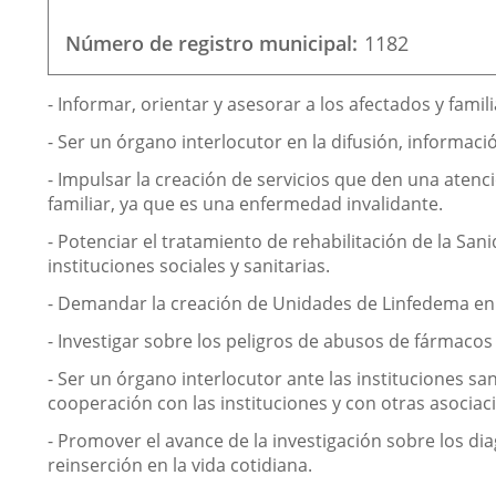
correo
electrónico
Número de registro municipal
1182
Finalidad
- Informar, orientar y asesorar a los afectados y fa
de
- Ser un órgano interlocutor en la difusión, informaci
la
- Impulsar la creación de servicios que den una atenc
asociación
familiar, ya que es una enfermedad invalidante.
- Potenciar el tratamiento de rehabilitación de la Sa
instituciones sociales y sanitarias.
- Demandar la creación de Unidades de Linfedema en l
- Investigar sobre los peligros de abusos de fármacos 
- Ser un órgano interlocutor ante las instituciones s
cooperación con las instituciones y con otras asociac
- Promover el avance de la investigación sobre los di
reinserción en la vida cotidiana.