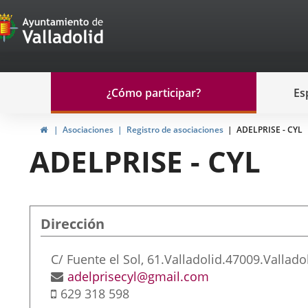
Portal
Saltar al contenido
de
Participación
Menu
¿Cómo participar?
Es
navegación
Participación
Inicio
Asociaciones
Registro de asociaciones
ADELPRISE - CYL
ADELPRISE - CYL
Dirección
Dirección
C/ Fuente el Sol, 61.
Valladolid.
47009.
Vallado
postal
Dirección
adelprisecyl@gmail.com
Móvil
de
629 318 598