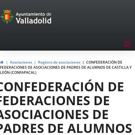
Portal
Saltar al contenido
de
Participación
Menu
Tog
navegación
nav
Participación
Inicio
Asociaciones
Registro de asociaciones
CONFEDERACIÓN DE
FEDERACIONES DE ASOCIACIONES DE PADRES DE ALUMNOS DE CASTILLA Y
LEÓN (CONFAPACAL)
CONFEDERACIÓN DE
FEDERACIONES DE
ASOCIACIONES DE
PADRES DE ALUMNOS