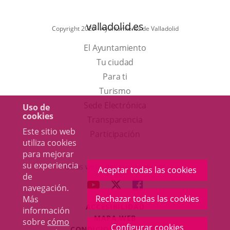
valladolid.es
Copyright 2025 - Ayuntamiento de Valladolid
El Ayuntamiento
Tu ciudad
Para ti
Este
Turismo
enlace
Enlace
Sede Electrónica
Uso de
cookies
se
a
Transparencia
Este sitio web
abrirá
una
Participación
utiliza cookies
en
aplicación
para mejorar
una
externa.
su experiencia
Otras webs del Ayuntamiento
Aceptar todas las cookies
de
ventana
aderSocial
ENLACE
ENLACE
ENLACE
navegación.
nueva.
A
A
A
Rechazar todas las cookies
Más
ACCESIBILIDAD
UNA
UNA
UNA
información
MAPA WEB
sobre
cómo
APLICACIÓN
APLICACIÓN
APLICACIÓN
Configurar cookies
r
CONDICIONES LEGALES