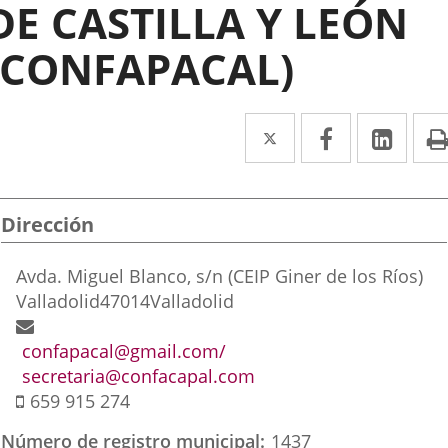
DE CASTILLA Y LEÓN
(CONFAPACAL)
Twitter
Enlace
Facebook
Enlace
Link
Enla
a
a
a
una
una
una
Dirección
aplicación
aplicación
aplic
externa.
externa.
exte
Dirección
Avda. Miguel Blanco, s/n (CEIP Giner de los Ríos)
postal
Valladolid
47014
Valladolid
Dirección
de
confapacal@gmail.com/
correo
secretaria@confacapal.com
Móvil
electrónico
659 915 274
Número de registro municipal
1437