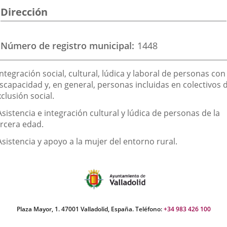
Dirección
aplicación
aplicación
aplic
externa.
externa.
exte
Número de registro municipal
1448
inalidad
Integración social, cultural, lúdica y laboral de personas con
e
iscapacidad y, en general, personas incluidas en colectivos 
clusión social.
a
sociación
Asistencia e integración cultural y lúdica de personas de la
ercera edad.
Asistencia y apoyo a la mujer del entorno rural.
Plaza Mayor, 1. 47001 Valladolid, España. Teléfono:
+34 983 426 100