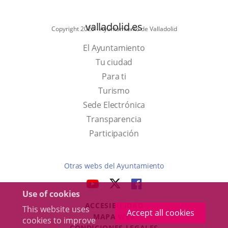
valladolid.es
Copyright 2025 - Ayuntamiento de Valladolid
El Ayuntamiento
Tu ciudad
Para ti
This
Turismo
link
Link
Sede Electrónica
will
to
Transparencia
open
external
Participación
in
application.
a
Otras webs del Ayuntamiento
pop-
aderSocial
LINK
LINK
LINK
up
Use of cookies
TO
TO
TO
window.
ACCESIBILIDAD
EXTERNAL
EXTERNAL
EXTERNAL
This website uses
Accept all cookies
MAPA WEB
cookies to improve
APPLICATION.
APPLICATION.
APPLICATION.
r
CONDICIONES LEGALES