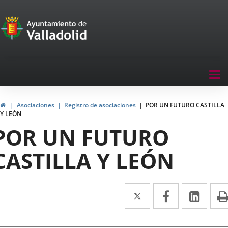
Portal
Jump to content
de
Participación
Menu
Tog
navegación
nav
Participación
Home
Asociaciones
Registro de asociaciones
POR UN FUTURO CASTILLA
Y LEÓN
POR UN FUTURO
CASTILLA Y LEÓN
Twitter
Enlace
Facebook
Enlace
Link
Enla
a
a
a
una
una
una