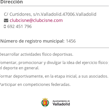
Dirección
aplicación
aplicación
aplic
externa.
externa.
exte
Dirección
C/ Curtidores, s/n.
Valladolid.
47006.
Valladolid
postal
Dirección
clubcisne@clubcisne.com
Móvil
de
692 451 796
correo
electrónico
Número de registro municipal
1456
inalidad
Desarrollar actividades físico deportivas.
e
Fomentar, promocionar y divulgar la idea del ejercicio físico 
a
el deporte en general.
sociación
Formar deportivamente, en la etapa inicial, a sus asociados.
 Participar en competiciones federadas.