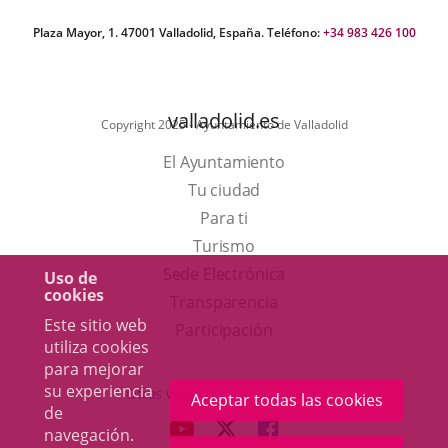
Plaza Mayor, 1. 47001 Valladolid, España. Teléfono:
+34 983 426 100
valladolid.es
Copyright 2025 - Ayuntamiento de Valladolid
El Ayuntamiento
Tu ciudad
Para ti
Este
Turismo
enlace
Enlace
Sede Electrónica
Uso de
cookies
se
a
Transparencia
Este sitio web
abrirá
una
Participación
utiliza cookies
en
aplicación
para mejorar
una
externa.
su experiencia
Otras webs del Ayuntamiento
Aceptar todas las cookies
de
ventana
aderSocial
ENLACE
ENLACE
ENLACE
navegación.
nueva.