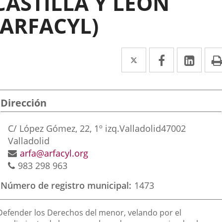
CASTILLA Y LEÓN
(ARFACYL)
Twitter
Enlace
Facebook
Enlace
Link
Enla
a
a
a
una
una
una
Dirección
aplicación
aplicación
aplic
externa.
externa.
exte
Postal
C/ López Gómez, 22, 1º izq.
Valladolid
47002
address
Valladolid
Email
arfa@arfacyl.org
Phones
983 298 963
Número de registro municipal
1473
inalidad
 Defender los Derechos del menor, velando por el