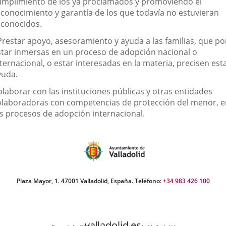
e
umplimiento de los ya proclamados y promoviendo el
econocimiento y garantía de los que todavía no estuvieran
a
econocidos.
sociación
 Prestar apoyo, asesoramiento y ayuda a las familias, que po
star inmersas en un proceso de adopción nacional o
ternacional, o estar interesadas en la materia, precisen est
yuda.
olaborar con las instituciones públicas y otras entidades
olaboradoras con competencias de protección del menor, e
os procesos de adopción internacional.
Plaza Mayor, 1. 47001 Valladolid, España. Teléfono:
+34 983 426 100
valladolid.es