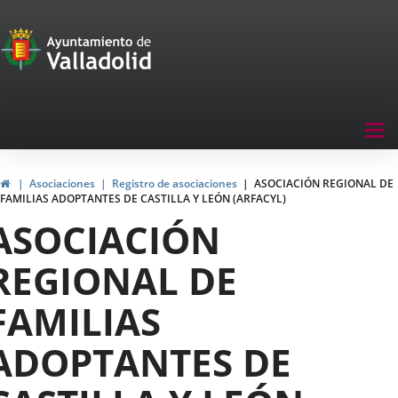
Portal
Jump to content
de
Participación
Menu
Tog
navegación
nav
Participación
Home
Asociaciones
Registro de asociaciones
ASOCIACIÓN REGIONAL DE
FAMILIAS ADOPTANTES DE CASTILLA Y LEÓN (ARFACYL)
ASOCIACIÓN
REGIONAL DE
FAMILIAS
ADOPTANTES DE