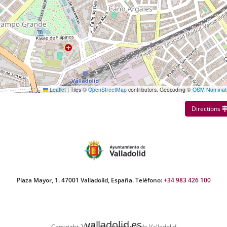
Leaflet
|
Tiles ©
OpenStreetMap
contributors. Geocoding ©
OSM Nominat
Directions
Plaza Mayor, 1. 47001 Valladolid, España. Teléfono:
+34 983 426 100
valladolid.es
Copyright 2025 - Ayuntamiento de Valladolid