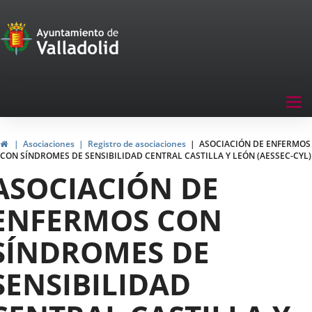
Portal
Jump to content
de
Participación
Menu
Tog
navegación
nav
Participación
Home
Asociaciones
Registro de asociaciones
ASOCIACIÓN DE ENFERMOS
CON SÍNDROMES DE SENSIBILIDAD CENTRAL CASTILLA Y LEÓN (AESSEC-CYL)
ASOCIACIÓN DE
ENFERMOS CON
SÍNDROMES DE
SENSIBILIDAD