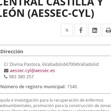
CENTRAL CASTILLA Y
LEÓN (AESSEC-CYL)
Twitter
Enlace
Facebook
Enlace
Link
Enla
a
a
a
una
una
una
Dirección
aplicación
aplicación
aplic
externa.
externa.
exte
Postal
C/ Divina Pastora, 6
Valladolid
47004
Valladolid
address
Email
aessec.cyl@aessec.es
Phones
983 380 257
Número de registro municipal
1540
inalidad
 Ayuda e investigación para la recuperación de enfermos
e
edioambientales, promoción para la construcción de zonas