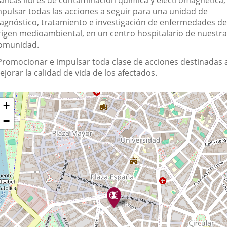
lancas libres de contaminación química y electromagnética,
a
mpulsar todas las acciones a seguir para una unidad de
sociación
iagnóstico, tratamiento e investigación de enfermedades de
rigen medioambiental, en un centro hospitalario de nuestra
omunidad.
 Promocionar e impulsar toda clase de acciones destinadas 
jorar la calidad de vida de los afectados.
Dónde
ip
+
ap
stamos?
−