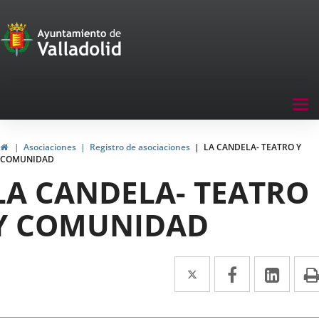
Portal
Jump to content
de
Participación
Menu
Tog
navegación
nav
Participación
Home
Asociaciones
Registro de asociaciones
LA CANDELA- TEATRO Y
COMUNIDAD
LA CANDELA- TEATRO
Y COMUNIDAD
Twitter
Enlace
Facebook
Enlace
Link
Enla
a
a
a
una
una
una