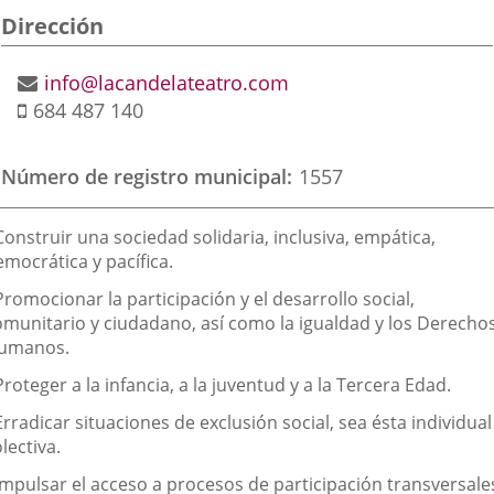
Dirección
aplicación
aplicación
aplic
externa.
externa.
exte
Postal
Email
info@lacandelateatro.com
address
Mobile
684 487 140
Número de registro municipal
1557
inalidad
Construir una sociedad solidaria, inclusiva, empática,
e
mocrática y pacífica.
a
Promocionar la participación y el desarrollo social,
sociación
omunitario y ciudadano, así como la igualdad y los Derecho
umanos.
Proteger a la infancia, a la juventud y a la Tercera Edad.
Erradicar situaciones de exclusión social, sea ésta individual
lectiva.
Impulsar el acceso a procesos de participación transversale