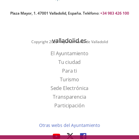
Plaza Mayor, 1. 47001 Valladolid, España. Teléfono:
+34 983 426 100
valladolid.es
Copyright 2025 - Ayuntamiento de Valladolid
El Ayuntamiento
Tu ciudad
Para ti
This
Turismo
link
Link
Sede Electrónica
will
to
Transparencia
open
external
Participación
in
application.
a
Otras webs del Ayuntamiento
pop-
aderSocial
LINK
LINK
LINK