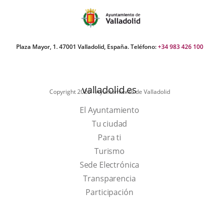
aplicación
aplicación
aplic
externa.
externa.
exte
Plaza Mayor, 1. 47001 Valladolid, España. Teléfono:
+34 983 426 100
valladolid.es
Copyright 2025 - Ayuntamiento de Valladolid
El Ayuntamiento
Tu ciudad
Para ti
This
Turismo
link
Link
Sede Electrónica
will
to
Transparencia
open
external
Participación
in
application.