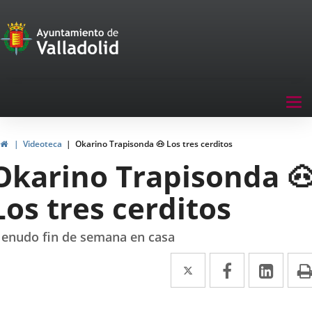
Portal
Jump to content
de
Participación
Menu
Tog
navegación
nav
Participación
Home
Videoteca
Okarino Trapisonda 🐽 Los tres cerditos
Okarino Trapisonda 
Los tres cerditos
enudo fin de semana en casa
Twitter
Enlace
Facebook
Enlace
Link
Enla
a
a
a
una
una
una