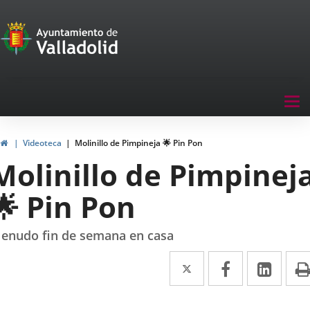
Portal
Jump to content
de
Participación
Menu
Tog
navegación
nav
Participación
Home
Videoteca
Molinillo de Pimpineja 🌟 Pin Pon
Molinillo de Pimpinej
🌟 Pin Pon
enudo fin de semana en casa
Twitter
Enlace
Facebook
Enlace
Link
Enla
a
a
a
una
una
una