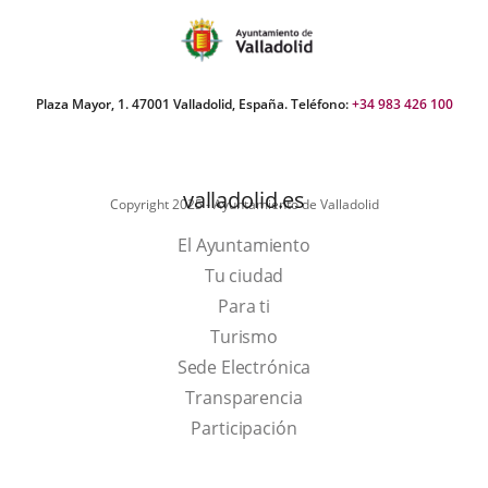
aplicación
aplicación
aplic
externa.
externa.
exte
Plaza Mayor, 1. 47001 Valladolid, España. Teléfono:
+34 983 426 100
valladolid.es
Copyright 2025 - Ayuntamiento de Valladolid
El Ayuntamiento
Tu ciudad
Para ti
This
Turismo
link
Link
Sede Electrónica
will
to
Transparencia
open
external
Participación
in
application.