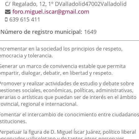
externa.
externa.
exte
Postal
C/ Regalado, 12, 1º D
Valladolid
47002
Valladolid
address
Email
foro.miguel.iscar@gmail.com
Mobile
639 615 411
Número de registro municipal
1649
inalidad
Incrementar en la sociedad los principios de respeto,
e
emocracia y tolerancia.
a
enerar un marco de convivencia estable que permita
sociación
mpartir, dialogar, debatir, en libertad y respeto.
romover y realizar actividades de estudio y debate sobre
estiones sociales, económicas, políticas, administrativas,
terarias o artísticas que puedan ser de interés en el ámbito
ovincial, regional e internacional.
omentar el intercambio de conocimiento entre ciudadanos
stituciones.
erpetuar la figura de D. Miguel Íscar Juárez, político liberal
onservador vallisoletano y de tantos otros personajes