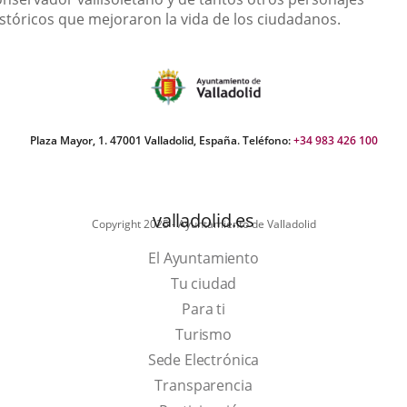
istóricos que mejoraron la vida de los ciudadanos.
Plaza Mayor, 1. 47001 Valladolid, España. Teléfono:
+34 983 426 100
valladolid.es
Copyright 2025 - Ayuntamiento de Valladolid
El Ayuntamiento
Tu ciudad
Para ti
This
Turismo
link
Link
Sede Electrónica
will
to
Transparencia