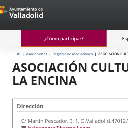
Portal
Jump to content
de
Participación
Menu
¿Cómo participar?
Es
navegación
Participación
Home
Asociaciones
Registro de asociaciones
ASOCIACIÓN CUL
ASOCIACIÓN CULT
LA ENCINA
Dirección
Postal
C/ Martín Pescador, 3, 1, O.
Valladolid.
47012.
address
Email