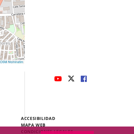
OSM Nominatim
avaHeaderSocial
LINK
LINK
LINK
TO
TO
TO
EXTERNAL
EXTERNAL
EXTERNAL
APPLICATION.
APPLICATION.
APPLICATION.
Menú
ACCESIBILIDAD
Legal
MAPA WEB
Footer
CONDICIONES LEGALES