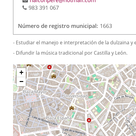
halconpere@hotmail.com
Phones
983 391 067
Número de registro municipal
1663
Finalidad
- Estudiar el manejo e interpretación de la dulzaina y
de
- Difundir la música tradicional por Castilla y León.
la
asociación
¿Dónde
Skip
+
map
estamos?
−