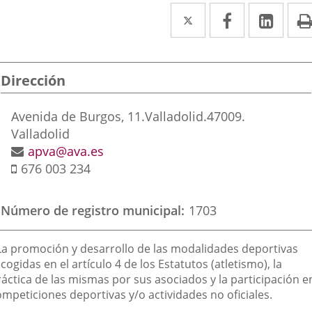
Twitter
Enlace
Facebook
Enlace
Link
Enla
a
a
a
una
una
una
Dirección
aplicación
aplicación
aplic
externa.
externa.
exte
Dirección
Avenida de Burgos, 11.
Valladolid.
47009.
postal
Valladolid
Dirección
apva@ava.es
Móvil
de
676 003 234
correo
electrónico
Número de registro municipal
1703
inalidad
 La promoción y desarrollo de las modalidades deportivas
e
cogidas en el artículo 4 de los Estatutos (atletismo), la
ráctica de las mismas por sus asociados y la participación e
a
ompeticiones deportivas y/o actividades no oficiales.
sociación