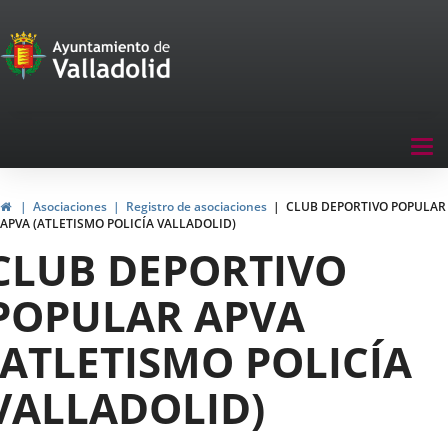
Portal
Saltar al contenido
de
Participación
Menu
Tog
navegación
nav
Participación
Inicio
Asociaciones
Registro de asociaciones
CLUB DEPORTIVO POPULAR
APVA (ATLETISMO POLICÍA VALLADOLID)
CLUB DEPORTIVO
POPULAR APVA
(ATLETISMO POLICÍA
VALLADOLID)