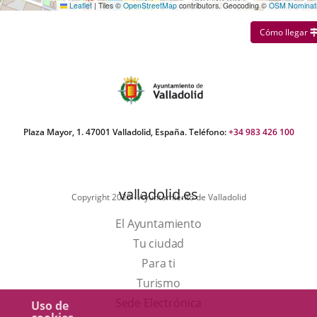
Leaflet
|
Tiles ©
OpenStreetMap
contributors. Geocoding ©
OSM Nominat
Cómo llegar
Plaza Mayor, 1. 47001 Valladolid, España. Teléfono:
+34 983 426 100
valladolid.es
Copyright 2025 - Ayuntamiento de Valladolid
El Ayuntamiento
Tu ciudad
Para ti
Este
Turismo
enlace
Enlace
Sede Electrónica
Uso de