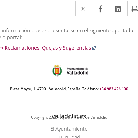
Twitter
Enlace
Facebook
Enlace
Link
Enla
a
a
a
una
una
una
escripción
a información puede presentarse en el siguiente apartado
aplicación
aplicación
aplic
lo portal:
externa.
externa.
exte
Enlace
Reclamaciones, Quejas y Sugerencias
a
una
aplicación
externa.
Plaza Mayor, 1. 47001 Valladolid, España. Teléfono:
+34 983 426 100
valladolid.es
Copyright 2025 - Ayuntamiento de Valladolid
El Ayuntamiento
Tu ciudad