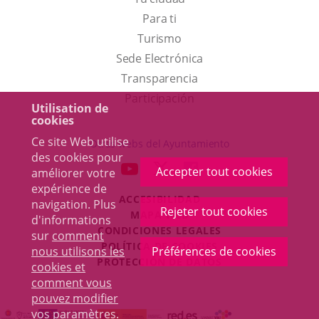
Para ti
Este
Turismo
enlace
Enlace
Sede Electrónica
se
a
Transparencia
abrirá
una
Participación
Utilisation de
en
aplicación
cookies
una
externa.
Ce site Web utilise
Otras webs del Ayuntamiento
des cookies pour
ventana
aderSocial
ENLACE
ENLACE
ENLACE
Accepter tout cookies
améliorer votre
nueva.
A
A
A
expérience de
ACCESIBILIDAD
UNA
UNA
UNA
navigation. Plus
Rejeter tout cookies
MAPA WEB
d'informations
APLICACIÓN
APLICACIÓN
APLICACIÓN
r
CONDICIONES LEGALES
sur
comment
EXTERNA.
EXTERNA.
EXTERNA.
POLÍTICA DE COOKIES
nous utilisons les
Préférences de cookies
PROTECCIÓN DE DATOS
cookies et
comment vous
pouvez modifier
vos paramètres
.