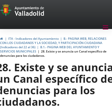
Transparencia
Saltar al contenido
Menu
Tog
navegación
nav
Transparencia
Inicio
ITA - Indicadores del Ayuntamiento
B.- PAGINA WEB, RELACIONES
CON LOS CIUDADANOS Y LA SOCIEDAD, Y PARTICIPACIÓN CIUDADANA
(Indicadores del 22 al 36)
B.1.- PAGINA WEB DEL AYUNTAMIENTO Y
SERVICIOS MUNICIPALES
28. Existe y se anuncia un Canal específico de
denuncias para los ciudadanos.
28. Existe y se anunci
un Canal específico d
denuncias para los
ciudadanos.