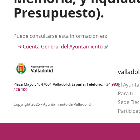
Presupuesto).
Descripción
Puede consultarse esta información en:
Enlace
Cuenta General del Ayuntamiento
a
una
aplicación
valladol
externa.
El Ayunt
Plaza Mayor, 1. 47001 Valladolid, España. Teléfono:
+34 983
426 100
Para ti
Sede Elec
Copyright 2025 - Ayuntamiento de Valladolid
Participa