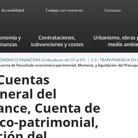
Accesibilidad
Trabaja con nosotros
Contacto
onomía
y
Contrataciones,
Urbanismo, obras 
inanzas
subvenciones
y costes
medio ambie
NÓMICO-FINANCIERA (Indicadores del 37 al 47)
C.2.- TRANSPARENCIA EN
enta de Resultado económico-patrimonial, Memoria, y liquidación del Presupu
 Cuentas
neral del
ance, Cuenta de
co-patrimonial,
ción del