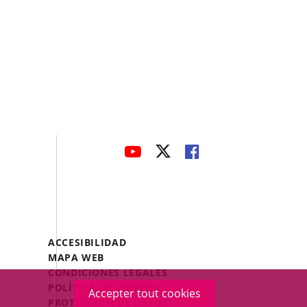
avaHeaderSocial
ENLACE
ENLACE
ENLACE
A
A
A
UNA
UNA
UNA
APLICACIÓN
APLICACIÓN
APLICACIÓN
EXTERNA.
EXTERNA.
EXTERNA.
Menú
ACCESIBILIDAD
Legal
MAPA WEB
Footer
CONDICIONES LEGALES
POLÍTICA DE COOKIES
Accepter tout cookies
PROTECCIÓN DE DATOS