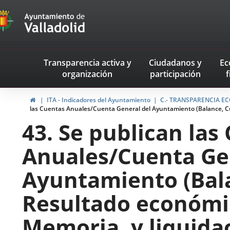
Transparencia
Saltar al contenido
Menu
Transparencia activa
y
Ciudadanos
y
Ec
navegación
organización
participación
f
Transparencia
Inicio
ITA - Indicadores del Ayuntamiento
C.- TRANSPARENCIA ECO
las Cuentas Anuales/Cuenta General del Ayuntamiento (Balance, Cu
43. Se publican las
Anuales/Cuenta Ge
Ayuntamiento (Bal
Resultado económi
Memoria, y liquida