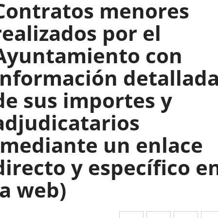
Contratos menores
realizados por el
Ayuntamiento con
información detallad
de sus importes y
adjudicatarios
(mediante un enlace
directo y específico e
la web)