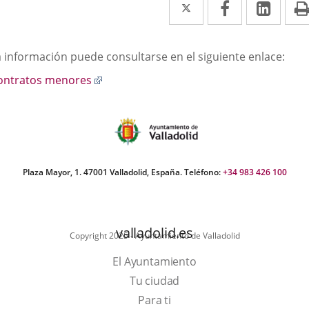
Twitter
Enlace
Facebook
Enlace
Link
Enla
a
a
a
una
una
una
escripción
a información puede consultarse en el siguiente enlace:
aplicación
aplicación
aplic
Enlace
ontratos menores
externa.
externa.
exte
a
una
aplicación
externa.
Plaza Mayor, 1. 47001 Valladolid, España. Teléfono:
+34 983 426 100
valladolid.es
Copyright 2025 - Ayuntamiento de Valladolid
El Ayuntamiento
Tu ciudad
Para ti