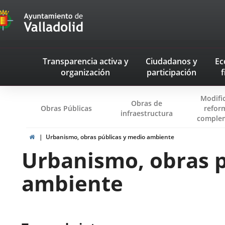
Transparencia
Saltar al contenido
Menu
Transparencia activa
y
Ciudadanos
y
Ec
navegación
organización
participación
f
Transparencia
Modifi
Obras de
Obras Públicas
refor
infraestructura
complem
Inicio
Urbanismo, obras públicas y medio ambiente
Urbanismo, obras p
ambiente