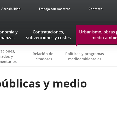
Accesibilidad
Trabaja con nosotros
Contacto
onomía
y
Contrataciones,
Urbanismo, obras 
inanzas
subvenciones
y costes
medio ambie
caciones,
Relación de
Políticas y programas
mados y
licitadores
medioambientales
entarios
úblicas y medio