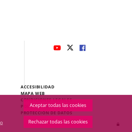
avaHeaderSocial
ENLACE
ENLACE
ENLACE
A
A
A
UNA
UNA
UNA
APLICACIÓN
APLICACIÓN
APLICACIÓN
EXTERNA.
EXTERNA.
EXTERNA.
Menú
ACCESIBILIDAD
Legal
MAPA WEB
Footer
CONDICIONES LEGALES
Aceptar todas las cookies
POLÍTICA DE COOKIES
PROTECCIÓN DE DATOS
Rechazar todas las cookies
o
Inicia
sesió