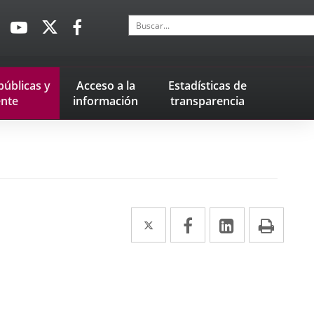
Buscar
Enlace
Enlace
Enlace
a
a
a
una
una
una
aplicación
aplicación
aplicación
públicas
y
Acceso a la
Estadísticas
de
externa.
externa.
externa.
nte
información
transparencia
Twitter
Enlace
Facebook
Enlace
LinkedIn
Enlace
Impr
a
a
a
una
una
una
aplicación
aplicación
aplicación