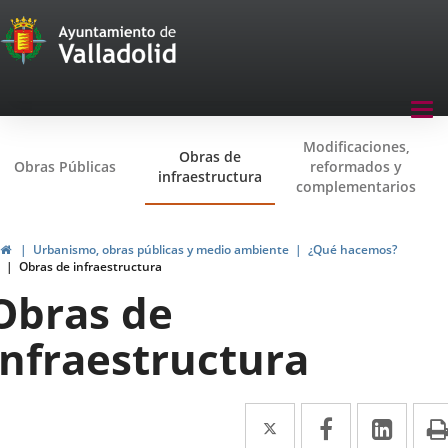
Transparencia
Saltar al contenido
Menu
Tog
navegación
nav
Modificaciones,
Transparencia
Obras de
Obras Públicas
reformados y
infraestructura
complementarios
Inicio
Urbanismo, obras públicas y medio ambiente
¿Qué hacemos?
Obras de infraestructura
Obras de
infraestructura
Twitter
Enlace
Facebook
Enlace
Link
Enla