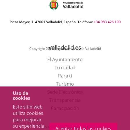
Plaza Mayor, 1. 47001 Valladolid, España. Teléfono:
+34 983 426 100
valladolid.es
Copyright 2025 - Ayuntamiento de Valladolid
El Ayuntamiento
Tu ciudad
Para ti
Este
Turismo
enlace
Enlace
Sede Electrónica
Uso de
cookies
se
a
Transparencia
Este sitio web
abrirá
una
Participación
utiliza cookies
en
aplicación
para mejorar
una
externa.
su experiencia
Otras webs del Ayuntamiento
Aceptar todas las cookies