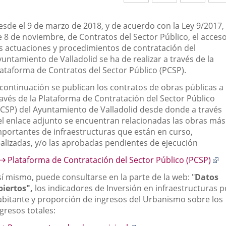
a
a
a
una
una
una
escripción
esde el 9 de marzo de 2018, y de acuerdo con la Ley 9/2017,
aplicación
aplicación
aplic
e 8 de noviembre, de Contratos del Sector Público, el acceso
as actuaciones y procedimientos de contratación del
externa.
externa.
exte
untamiento de Valladolid se ha de realizar a través de la
lataforma de Contratos del Sector Público (PCSP).
 continuación se publican los contratos de obras públicas a
ravés de la Plataforma de Contratación del Sector Público
PCSP) del Ayuntamiento de Valladolid desde donde a través
el enlace adjunto se encuentran relacionadas las obras más
mportantes de infraestructuras que están en curso,
ealizadas, y/o las aprobadas pendientes de ejecución
E
Plataforma de Contratación del Sector Público (PCSP)
a
sí mismo, puede consultarse en la parte de la web: "
Datos
u
biertos
",
los indicadores de Inversión en infraestructuras p
a
abitante y proporción de ingresos del Urbanismo sobre los
e
gresos totales: