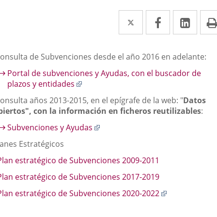
Twitter
Enlace
Facebook
Enlace
Link
Enla
a
a
a
una
una
una
escripción
Consulta de Subvenciones desde el año 2016 en adelante:
aplicación
aplicación
aplic
Portal de subvenciones y Ayudas, con el buscador de
externa.
externa.
exte
Enlace
plazos y entidades
a
onsulta años 2013-2015, en el epígrafe de la web: "
Datos
una
biertos
", con la información en ficheros reutilizables
:
aplicación
externa.
Enlace
Subvenciones y Ayudas
a
lanes Estratégicos
una
aplicación
 Plan estratégico de Subvenciones 2009-2011
externa.
 Plan estratégico de Subvenciones 2017-2019
Enlace
 Plan estratégico de Subvenciones 2020-2022
a
una