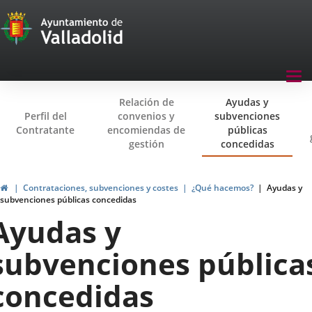
Transparencia
Saltar al contenido
Menu
Tog
navegación
nav
Relación de
Ayudas y
Transparencia
Perfil del
convenios y
subvenciones
Contratante
encomiendas de
públicas
gestión
concedidas
Inicio
Contrataciones, subvenciones y costes
¿Qué hacemos?
Ayudas y
subvenciones públicas concedidas
Ayudas y
subvenciones pública
concedidas