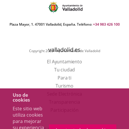
aplicación
externa.
Plaza Mayor, 1. 47001 Valladolid, España. Teléfono:
+34 983 426 100
valladolid.es
Copyright 2025 - Ayuntamiento de Valladolid
El Ayuntamiento
Tu ciudad
Para ti
Este
Turismo
enlace
Enlace
Sede Electrónica
Uso de
cookies
se
a
Transparencia
Este sitio web
abrirá
una
Participación
utiliza cookies
en
aplicación
para mejorar
una
externa.
su experiencia
Otras webs del Ayuntamiento