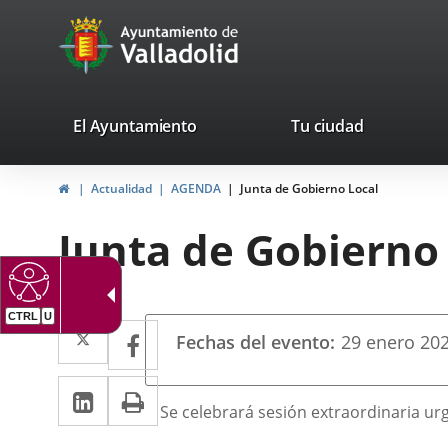
Portal
Jump to content
avaTop
Web
del
Ayuntamiento
valladolid.es
El Ayuntamiento
Tu ciudad
de
Home
Actualidad
AGENDA
Junta de Gobierno Local
Valladolid
Junta de Gobierno
CTRL
U
Datos
Twitter
Enlace
Facebook
Enlace
Fechas del evento
29
enero
20
del
a
a
evento
Linkedin
Enlace
Print
una
una
Descripción
Se celebrará sesión extraordinaria urg
a
aplicación
aplicación