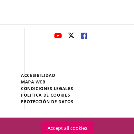
avaHeaderSocial
LINK
LINK
LINK
TO
TO
TO
EXTERNAL
EXTERNAL
EXTERNAL
APPLICATION.
APPLICATION.
APPLICATION.
Menú
ACCESIBILIDAD
Legal
MAPA WEB
Footer
CONDICIONES LEGALES
POLÍTICA DE COOKIES
PROTECCIÓN DE DATOS
Accept all cookies