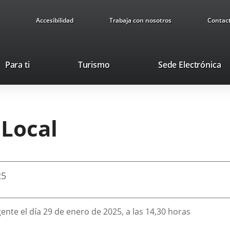
Accesibilidad
Trabaja con nosotros
Contac
This
Li
Para ti
Turismo
Sede Electrónica
link
to
will
ex
open
ap
in
 Local
a
pop-
up
window.
25
ente el día 29 de enero de 2025, a las 14,30 horas