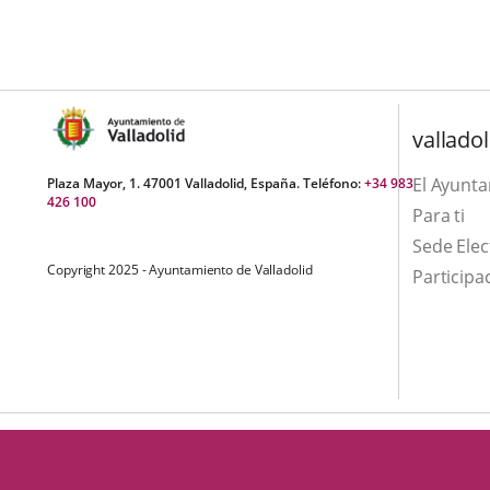
una
externa.
externa.
aplicación
externa.
valladol
El Ayunt
Plaza Mayor, 1. 47001 Valladolid, España. Teléfono:
+34 983
426 100
Para ti
Sede Elec
Copyright 2025 - Ayuntamiento de Valladolid
Participa