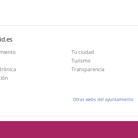
id.es
amiento
Tu ciudad
This
Turismo
Link
link
trónica
Transparencia
to
will
ción
external
open
application.
in
Otras webs del ayuntamiento
a
pop-
up
window.