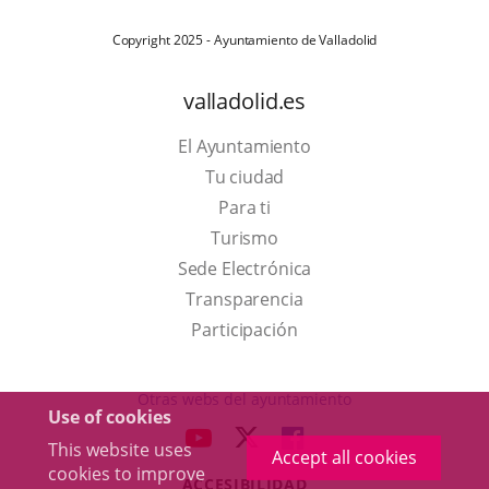
Copyright 2025 - Ayuntamiento de Valladolid
valladolid.es
El Ayuntamiento
Tu ciudad
Para ti
This
Turismo
link
Link
Sede Electrónica
will
to
Transparencia
open
external
Participación
in
application.
a
Otras webs del ayuntamiento
Use of cookies
pop-
aderSocial
LINK
LINK
LINK
This website uses
up
Accept all cookies
TO
TO
TO
cookies to improve
window.
ACCESIBILIDAD