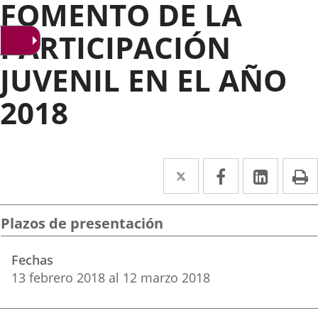
FOMENTO DE LA
PARTICIPACIÓN
JUVENIL EN EL AÑO
2018
Twitter
Enlace
Facebook
Enlace
Linked
Enlace
P
a
a
a
una
una
una
Plazos de presentación
aplicación
aplicación
aplica
Fechas
externa.
externa.
extern
13
febrero
2018
al
12
marzo
2018