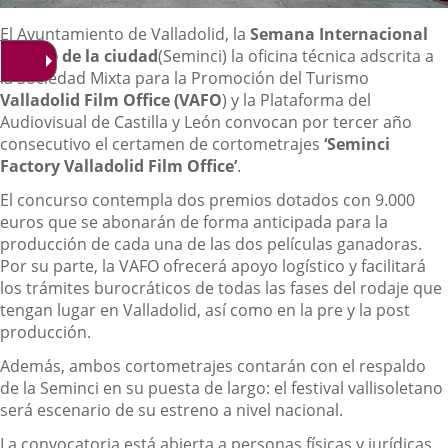
Descripción
El Ayuntamiento de Valladolid, la
Semana Internacional
de Cine de la ciudad
(Seminci) la oficina técnica adscrita a
la Sociedad Mixta para la Promoción del Turismo
Valladolid Film Office (VAFO
) y la Plataforma del
Audiovisual de Castilla y León convocan por tercer año
consecutivo el certamen de cortometrajes
‘Seminci
Factory Valladolid Film Office’
.
El concurso contempla dos premios dotados con 9.000
euros que se abonarán de forma anticipada para la
producción de cada una de las dos películas ganadoras.
Por su parte, la VAFO ofrecerá apoyo logístico y facilitará
los trámites burocráticos de todas las fases del rodaje que
tengan lugar en Valladolid, así como en la pre y la post
producción.
Además, ambos cortometrajes contarán con el respaldo
de la Seminci en su puesta de largo: el festival vallisoletano
será escenario de su estreno a nivel nacional.
La convocatoria está abierta a personas físicas y jurídicas