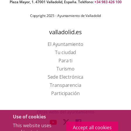
Plaza Mayor, 1. 47001 Valladolid, España. Teléfono:
+34 983 426 100
Copyright 2025 - Ayuntamiento de Valladolid
valladolid.es
El Ayuntamiento
Tu ciudad
Para ti
This
Turismo
link
Link
Sede Electrónica
will
to
Transparencia
open
external
Participación
in
application.
a
Otras webs del ayuntamiento
Use of cookies
pop-
aderSocial
LINK
LINK
LINK
This website uses
up
Accept all cookies
TO
TO
TO