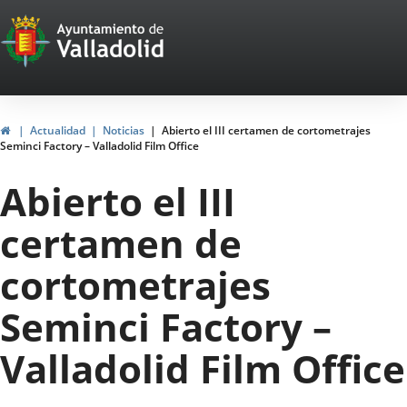
Portal
Jump to content
Web
del
Ayuntamiento
Home
Actualidad
Noticias
Abierto el III certamen de cortometrajes
Seminci Factory – Valladolid Film Office
de
Abierto el III
Valladolid
certamen de
cortometrajes
Seminci Factory –
Valladolid Film Office