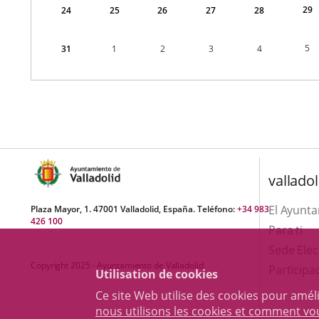
29
24
25
26
27
28
5
31
1
2
3
4
valladol
El Ayunt
Plaza Mayor, 1. 47001 Valladolid, España. Teléfono:
+34 983
426 100
Para ti
Sede Elec
Copyright 2025 - Ayuntamiento de Valladolid
Participa
Utilisation de cookies
Ce site Web utilise des cookies pour amél
nous utilisons les cookies et comment v