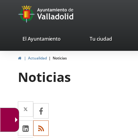
Portal
Saltar al contenido
avaTop
Web
del
Ayuntamiento
valladolid.es
El Ayuntamiento
Tu ciudad
de
Inicio
Actualidad
Noticias
Valladolid
Noticias
Twitter
Enlace
Facebook
Enlace
a
a
LinkedIn
Enlace
RSS
una
una
a
aplicación