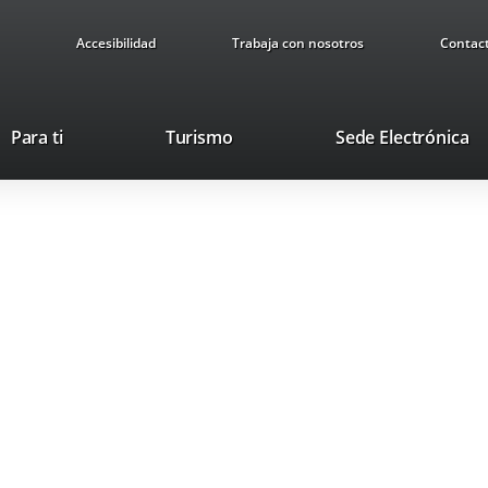
Accesibilidad
Trabaja con nosotros
Contac
Este
En
Para ti
Turismo
Sede Electrónica
enlace
a
se
u
abrirá
ap
en
ex
una
ventana
nueva.