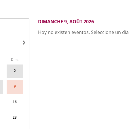
AOÛT
DIMANCHE 9, AOÛT 2026
2026
Hoy no existen eventos. Seleccione un día
Dim.
2
9
16
23