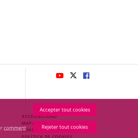
avaHeaderSocial
ENLACE
ENLACE
ENLACE
A
A
A
UNA
UNA
UNA
APLICACIÓN
APLICACIÓN
APLICACIÓN
EXTERNA.
EXTERNA.
EXTERNA.
Accepter tout cookies
Menú
ACCESIBILIDAD
Legal
MAPA WEB
Rejeter tout cookies
ur
comment
Footer
CONDICIONES LEGALES
POLÍTICA DE COOKIES