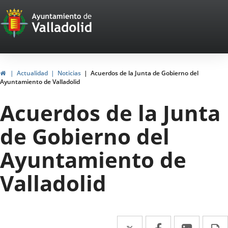
Portal
Jump to content
Web
del
Ayuntamiento
Home
Actualidad
Noticias
Acuerdos de la Junta de Gobierno del
Ayuntamiento de Valladolid
de
Acuerdos de la Junta
Valladolid
de Gobierno del
Ayuntamiento de
Valladolid
Twitter
Enlace
Facebook
Enlace
Linked
Enlace
P