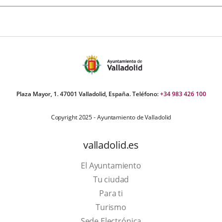
Plaza Mayor, 1. 47001 Valladolid, España. Teléfono:
+34 983 426 100
Copyright 2025 - Ayuntamiento de Valladolid
valladolid.es
El Ayuntamiento
Tu ciudad
Para ti
This
Turismo
link
Link
Sede Electrónica