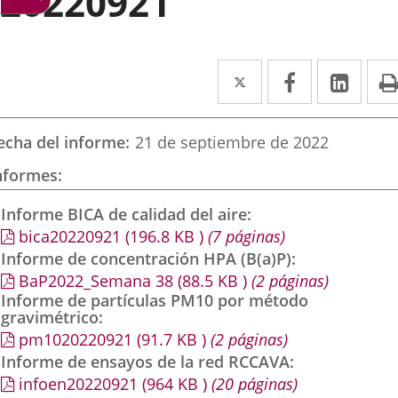
20220921
Twitter
Enlace
Facebook
Enlace
Link
Enla
a
a
a
una
una
una
echa del informe
21 de septiembre de 2022
aplicación
aplicación
aplic
nformes
externa.
externa.
exte
Informe BICA de calidad del aire
bica20220921
(196.8
KB
)
(7 páginas)
Informe de concentración HPA (B(a)P)
BaP2022_Semana 38
(88.5
KB
)
(2 páginas)
Informe de partículas PM10 por método
gravimétrico
pm1020220921
(91.7
KB
)
(2 páginas)
Informe de ensayos de la red RCCAVA
infoen20220921
(964
KB
)
(20 páginas)