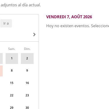
djuntos al día actual.
AOÛT
VENDREDI 7, AOÛT 2026
2026
Ir a
Hoy no existen eventos. Seleccione
Sam.
Dim.
1
2
8
9
15
16
22
23
29
30