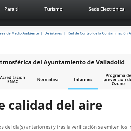
Este
En
Para ti
Turismo
Sede Electrónica
Accesibilidad
Trabaja con nosotros
Contac
enlace
a
se
un
abrirá
apl
rea de Medio Ambiente
De interés
Red de Control de la Contaminación A
en
ext
una
ventana
nueva.
tmosférica del Ayuntamiento de Valladolid
Programa d
Acreditación
Normativa
Informes
prevención d
ENAC
Ozono
e calidad del aire
os del día(s) anterior(es) y tras la verificación se emiten lo