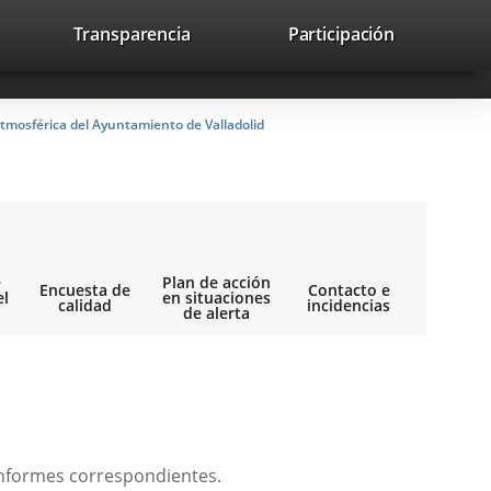
lace
Transparencia
Participación
avaHeaderSocial
Enlace
Enlace
Enlace
Recherche
to
Recherch
a
a
a
a
una
una
una
icación
aplicación
aplicación
aplicación
tmosférica del Ayuntamiento de Valladolid
erna.
externa.
externa.
externa.
e
Plan de acción
Encuesta de
Contacto e
el
en situaciones
calidad
incidencias
de alerta
s informes correspondientes.