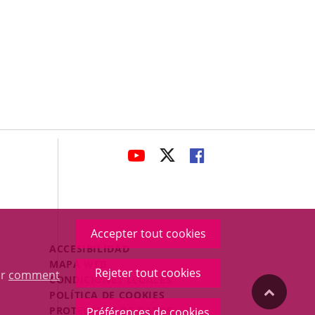
avaHeaderSocial
ENLACE
ENLACE
ENLACE
A
A
A
UNA
UNA
UNA
APLICACIÓN
APLICACIÓN
APLICACIÓN
EXTERNA.
EXTERNA.
EXTERNA.
Accepter tout cookies
Menú
ACCESIBILIDAD
Legal
MAPA WEB
Rejeter tout cookies
ur
comment
Footer
CONDICIONES LEGALES
"Volver
POLÍTICA DE COOKIES
PROTECCIÓN DE DATOS
Préférences de cookies