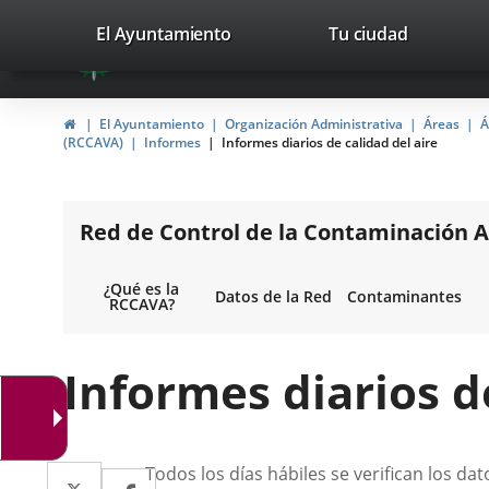
Portal
Saltar al contenido
valladolid.es
El Ayuntamiento
Tu ciudad
avaTop
Web
del
Inicio
El Ayuntamiento
Organización Administrativa
Áreas
Á
Ayuntamiento
(RCCAVA)
Informes
Informes diarios de calidad del aire
de
Valladolid
Red de Control de la Contaminación A
¿Qué es la
Datos de la Red
Contaminantes
RCCAVA?
Informes diarios d
Descripción
Twitter
Enlace
Todos los días hábiles se verifican los dat
Facebook
Enlace