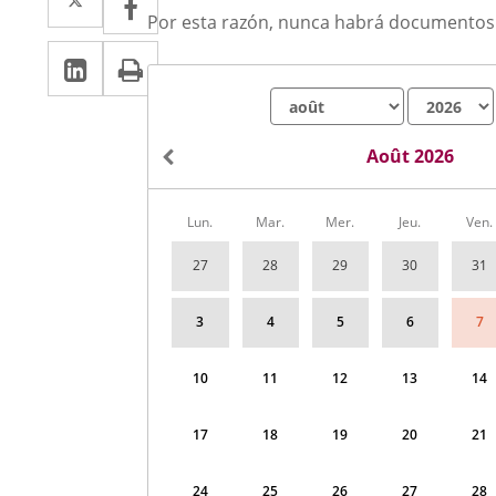
a
Por esta razón, nunca habrá documentos a
a
LinkedIn
Enlace
Imprimir
una
una
a
aplicación
Mes
Año
aplicación
una
externa.
externa.
Août 2026
aplicación
externa.
Calendario
Lun.
Mar.
Mer.
Jeu.
Ven.
de
Informes
27
28
29
30
31
diarios
de
calidad
3
4
5
6
7
del
aire
correspondiente
10
11
12
13
14
a
août
2026
17
18
19
20
21
24
25
26
27
28