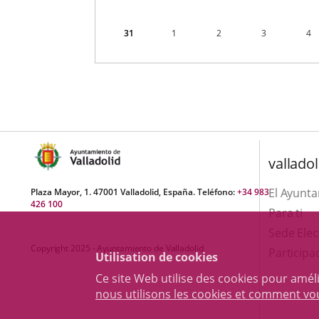
31
1
2
3
4
valladol
El Ayunt
Plaza Mayor, 1. 47001 Valladolid, España. Teléfono:
+34 983
426 100
Para ti
Sede Elec
Copyright 2025 - Ayuntamiento de Valladolid
Participa
Utilisation de cookies
Ce site Web utilise des cookies pour amél
nous utilisons les cookies et comment v