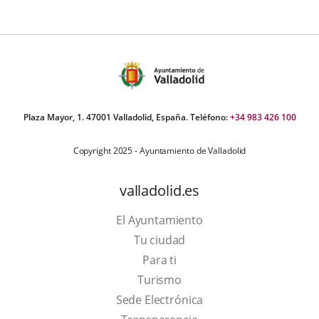
Plaza Mayor, 1. 47001 Valladolid, España. Teléfono:
+34 983 426 100
Copyright 2025 - Ayuntamiento de Valladolid
valladolid.es
El Ayuntamiento
Tu ciudad
Para ti
This
Turismo
link
Link
Sede Electrónica
will
to