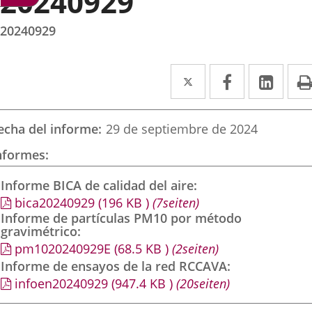
20240929
20240929
Twitter
Enlace
Facebook
Enlace
Link
Enla
a
a
a
una
una
una
echa del informe
29 de septiembre de 2024
aplicación
aplicación
aplic
nformes
externa.
externa.
exte
Informe BICA de calidad del aire
bica20240929
(196
KB
)
(7seiten)
Informe de partículas PM10 por método
gravimétrico
pm1020240929E
(68.5
KB
)
(2seiten)
Informe de ensayos de la red RCCAVA
infoen20240929
(947.4
KB
)
(20seiten)