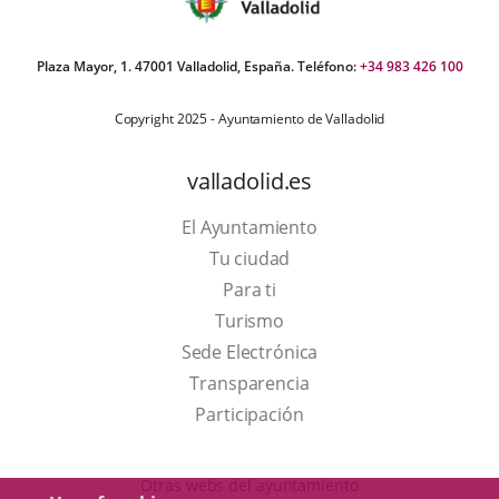
Plaza Mayor, 1. 47001 Valladolid, España. Teléfono:
+34 983 426 100
Copyright 2025 - Ayuntamiento de Valladolid
valladolid.es
El Ayuntamiento
Tu ciudad
Para ti
This
Turismo
link
Link
Sede Electrónica
will
to
Transparencia
open
external
Participación
in
application.
a
Otras webs del ayuntamiento