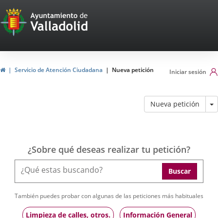
Portal
Web
del
Ayuntamiento
home
Servicio de Atención Ciudadana
Nueva petición
Iniciar sesión
de
Valladolid
M
Nueva petición
¿Sobre qué deseas realizar tu petición?
Buscar
También puedes probar con algunas de las peticiones más habituales
Limpieza de calles, otros.
Información General