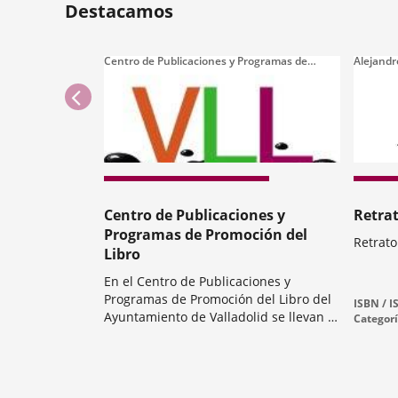
Destacamos
Centro de Publicaciones y Programas de
Alejandr
Promoción del Libro
previus
Centro de Publicaciones y
Retra
Programas de Promoción del
Retrat
Libro
En el Centro de Publicaciones y
Programas de Promoción del Libro del
Autor
ISBN / I
Ayuntamiento de Valladolid se llevan a
Categor
cabo tareas de edición de libro y de
Categoría
difusión del mismo entre los
ciudadanos de Valladolid