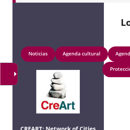
L
Noticias
Agenda cultural
Agend
Protecci
CREART: Network of Cities