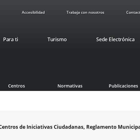
Accesibilidad
Trabaja con nosotros
Contac
This
Li
Para ti
Turismo
Sede Electrónica
link
to
will
ex
open
ap
in
a
pop-
Centros
Normativas
Publicaciones
up
window.
s Centros de Iniciativas Ciudadanas, Reglamento Municip