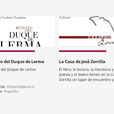
o Tudela Chopitea
Cultura
to del Duque de Lerma
La Casa de José Zorrilla
o del Duque de Lerma
El libro, la lectura, la literatura y
poesía y el teatro tienen en la 
Zorrilla un lugar de encuentro y
convergencia. Además de la act
Categoría
SSN
978-84-96864-65-8
museística propiamente dicha, 
ía
Biografías
se ha convertido en anfitriona d
recitales, lecturas, talleres,
conferencias,...