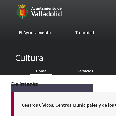
Portal
Jump to content
avaTop
Web
del
Ayuntamiento
valladolid.es
El Ayuntamiento
Tu ciudad
de
Valladolid
Cultura
Home
Servicios
De interés
Centros Cívicos, Centros Municipales y de lo