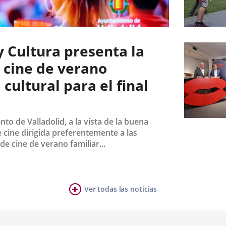
Fecha
de
y Cultura presenta la
la
noticia
e cine de verano
 cultural para el final
to de Valladolid, a la vista de la buena
Fecha
cine dirigida preferentemente a las
de
la
de cine de verano familiar...
noticia
Ver todas las noticias