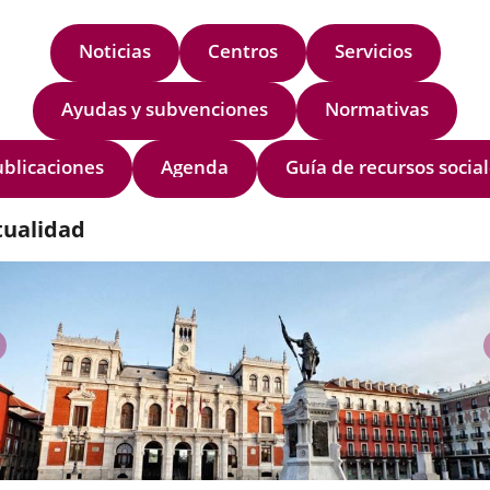
os
ones...
os
amiento
Noticias
Centros
Servicios
ue
olid
pal
na
Ayudas y subvenciones
Normativas
an...
or
ublicaciones
Agenda
Guía de recursos socia
s
tualidad
..
previus