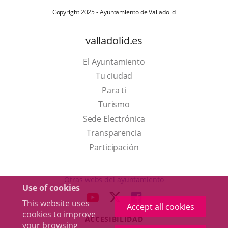
Copyright 2025 - Ayuntamiento de Valladolid
valladolid.es
El Ayuntamiento
Tu ciudad
Para ti
This
Turismo
link
Link
Sede Electrónica
will
to
Transparencia
open
external
Participación
in
application.
a
Otras webs del ayuntamiento
Use of cookies
pop-
aderSocial
LINK
LINK
LINK
This website uses
up
Accept all cookies
TO
TO
TO
cookies to improve
window.
ACCESIBILIDAD
EXTERNAL
EXTERNAL
EXTERNAL
your browsing