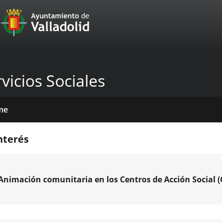
Portal
Jump to content
Web
del
Ayuntamiento
vicios Sociales
de
Valladolid
me
icios
tros
das
mativas
licaciones
cias
nda
nterés
venciones
Animación comunitaria en los Centros de Acción Social (
o