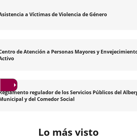
ción
Asistencia a Víctimas de Violencia de Género
ollo
tario
amiento
s
olid
Centro de Atención a Personas Mayores y Envejecimient
Activo
os
nde
os
ar
ados
Reglamento regulador de los Servicios Públicos del Albe
Municipal y del Comedor Social
ad
ón
ncia
l
mento
nas
dor
a
es
es
Lo más visto
as
ientes,