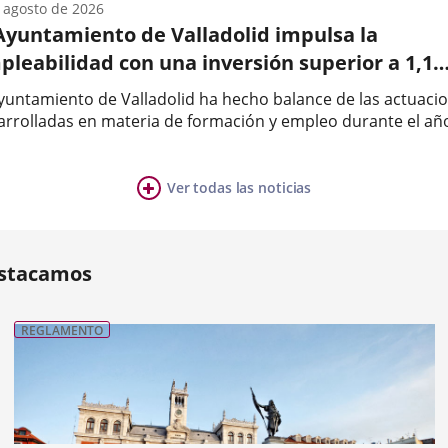
 agosto de 2026
 Ayuntamiento de Valladolid impulsa la
pleabilidad con una inversión superior a 1,1
llones de euros y refuerza la formación para
Ayuntamiento de Valladolid ha hecho balance de las actuaci
ilitar el acceso al empleo
arrolladas en materia de formación y empleo durante el añ
5, en el que ha reforzado los recursos destinados a favorece
a
erción laboral de las personas desempleadas, especialmente
Ver todas las noticias
ia
mber
ers:
stacamos
REGLAMENTO
revius